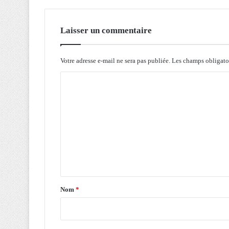
e
p
r
Laisser un commentaire
e
s
t
Votre adresse e-mail ne sera pas publiée.
Les champs obligato
a
C
t
i
o
o
m
n
d
m
e
e
s
n
A
l
t
g
a
é
Nom
*
r
i
i
r
e