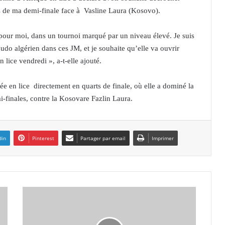
ors de ma demi-finale face à Vasline Laura (Kosovo).
 pour moi, dans un tournoi marqué par un niveau élevé. Je suis
judo algérien dans ces JM, et je souhaite qu’elle va ouvrir
 lice vendredi », a-t-elle ajouté.
ée en lice directement en quarts de finale, où elle a dominé la
i-finales, contre la Kosovare Fazlin Laura.
din
Pinterest
Partager par email
Imprimer
J
M
O
r