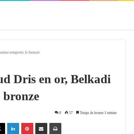
défendra en Conseil de sécurité « avec rigueur et engagement »
Amina remporte le bronze
d Dris en or, Belkadi
 bronze
0
57
Temps de lecture 1 minute
X
Linkedin
Pinterest
Partager par email
Imprimer