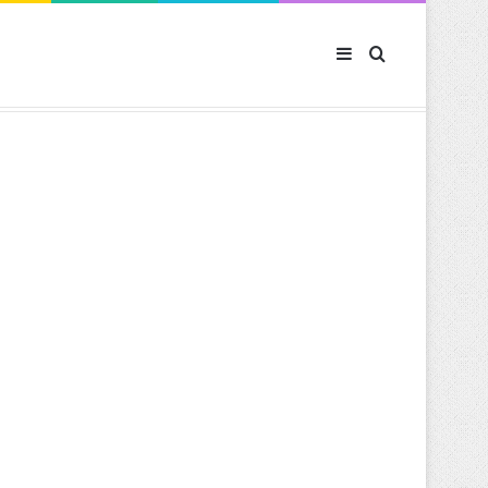
Sidebar (barre latér
Rechercher