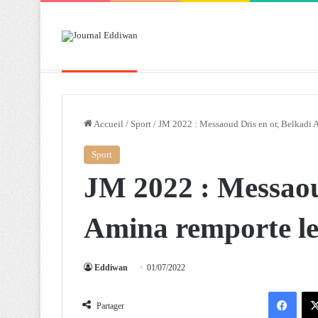
Breaking News
Attaf souligne les priorités que l’Algérie 
Accueil
/
Sport
/
JM 2022 : Messaoud Dris en or, Belkadi 
Sport
JM 2022 : Messaou
Amina remporte le
Eddiwan
01/07/2022
Facebook
Partager