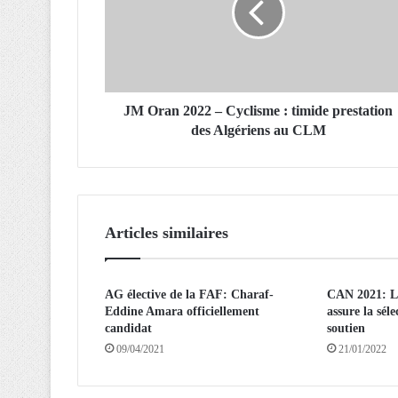
a
n
2
0
2
2
JM Oran 2022 – Cyclisme : timide prestation
–
des Algériens au CLM
C
y
c
l
i
Articles similaires
s
m
e
AG élective de la FAF: Charaf-
CAN 2021: L
:
Eddine Amara officiellement
assure la sél
t
candidat
soutien
i
09/04/2021
21/01/2022
m
i
d