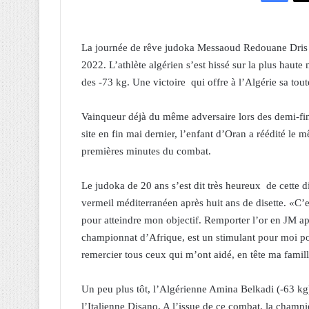
La journée de rêve judoka Messaoud Redouane Dris s
2022. L’athlète algérien s’est hissé sur la plus hau
des -73 kg. Une victoire qui offre à l’Algérie sa tou
Vainqueur déjà du même adversaire lors des demi-fi
site en fin mai dernier, l’enfant d’Oran a réédité le
premières minutes du combat.
Le judoka de 20 ans s’est dit très heureux de cette d
vermeil méditerranéen après huit ans de disette. «C’est
pour atteindre mon objectif. Remporter l’or en JM
championnat d’Afrique, est un stimulant pour moi pou
remercier tous ceux qui m’ont aidé, en tête ma famille 
Un peu plus tôt, l’Algérienne Amina Belkadi (-63 kg
l’Italienne Disano. A l’issue de ce combat, la champi