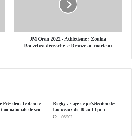
a
n
2
0
2
2
JM Oran 2022 - Athlétisme : Zouina
-
Bouzebra décroche le Bronze au marteau
A
t
h
l
é
t
i
s
e Président Tebboune
Rugby : stage de présélection des
m
ection nationale de son
Lionceaux du 10 au 13 juin
e
11/06/2021
:
Z
o
u