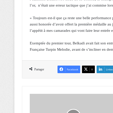
l’or, n’était une erreur tactique que j’ai commise l
« Toujours est-il que ça reste une belle performance
aussi honorée d’avoir offert la première médaille au 
l’appétit à mes camarades qui vont faire leur entrée en
Exemptée du premier tour, Belkadi avait fait son entr
Française Turpin Melodie, avant de s’incliner en dem
Partager
Facebook
X
Linke
J
M
O
r