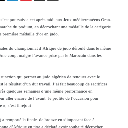
’est poursuivie cet après midi aux Jeux méditerranéens Oran-
te marche du podium, en décrochant une médaille de la catégorie
te première médaille d’or en judo.
nales du championnat d’Afrique de judo déroulé dans le même
 même coup, malgré l’avance prise par le Marocain dans les
istinction qui permet au judo algérien de renouer avec le
 le résultat d’un dur travail. J’ai fait beaucoup de sacrifices
 après quelques semaines d’une même performance en
r aller encore de l’avant. Je profite de l’occasion pour
», s’est-il réjoui
) a remporté la finale de bronze en s’imposant face à
onne d’Afrique en titre a déclaré avoir souhaité décrocher