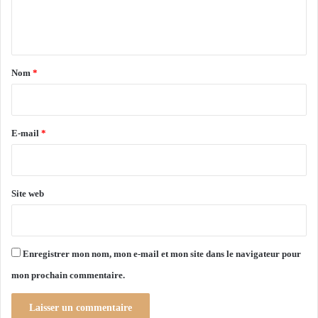
e
x
p
n
l
t
i
a
q
Nom
*
u
i
e
r
l
a
e
E-mail
*
s
*
t
r
a
Site web
t
é
g
i
Enregistrer mon nom, mon e-mail et mon site dans le navigateur pour
e
mon prochain commentaire.
d
u
g