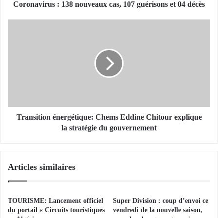
u
Coronavirus : 138 nouveaux cas, 107 guérisons et 04 décès
s
:
T
1
r
3
a
8
n
n
s
o
i
u
t
v
i
e
o
a
n
Transition énergétique: Chems Eddine Chitour explique
u
é
la stratégie du gouvernement
x
n
c
e
a
r
Articles similaires
s
g
,
é
1
t
0
i
TOURISME: Lancement officiel
Super Division : coup d’envoi ce
7
q
du portail « Circuits touristiques
vendredi de la nouvelle saison,