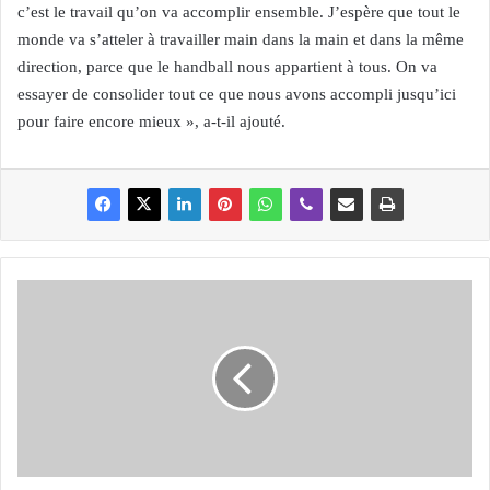
c’est le travail qu’on va accomplir ensemble. J’espère que tout le
monde va s’atteler à travailler main dans la main et dans la même
direction, parce que le handball nous appartient à tous. On va
essayer de consolider tout ce que nous avons accompli jusqu’ici
pour faire encore mieux », a-t-il ajouté.
C
o
r
o
n
a
v
i
r