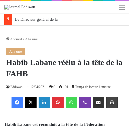
M
Le Directeur général de la Radio Algérienne prend part à la 23e du Festival arabe de la Radio et de la Télévision à Tunis
Accueil
/
A la une
A la une
Habib Labane réélu à la tête de la
FAHB
Eddiwan
12/04/2021
0
101
Temps de lecture 1 minute
Facebook
X
Linkedin
Pinterest
WhatsApp
Viber
Partager par email
Imprimer
Habib Labane est reconduit à la tête de la Fédération