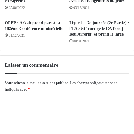
g
u
en Algérie »
avec des changements majeurs
u
e
25/06/2022
03/12/2021
é
:
r
C
OPEP : Arkab prend part à la
Ligue 1 – 7e journée (2e Partie) :
i
h
182ème Conférence ministérielle
l’ES Sétif corrige le CA Bordj
s
e
Bou Arreridj et prend le large
01/12/2021
o
m
09/01/2021
n
s
s
E
e
d
t
d
Laisser un commentaire
0
i
4
n
d
e
Votre adresse e-mail ne sera pas publiée.
Les champs obligatoires sont
é
C
indiqués avec
*
c
h
C
è
i
s
t
o
o
m
u
r
m
e