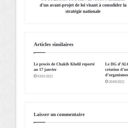
S
d'un avant-projet de loi visant à consolider la
/
stratégie nationale
P
R
E
V
E
Articles similaires
N
T
I
Le procès de Chakib Khelil reporté
Le DG d’ALG
O
au 17 janvier
création d’un
N
d’organismes
:
03/01/2022
26/04/2022
E
x
a
m
e
n
Laisser un commentaire
d
'