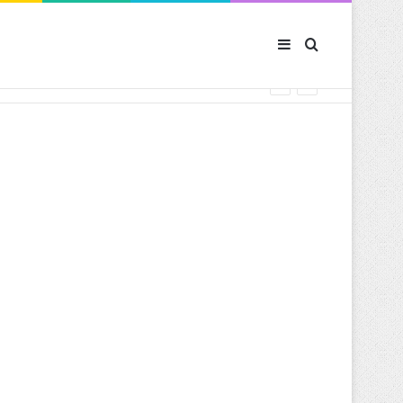
Sidebar (barre latér
Rechercher