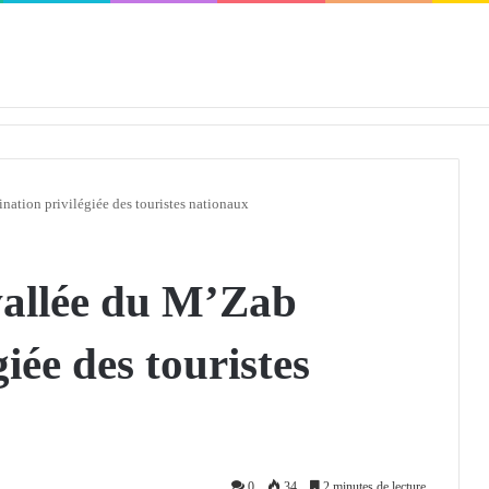
défendra en Conseil de sécurité « avec rigueur et engagement »
tion privilégiée des touristes nationaux
llée du M’Zab
giée des touristes
0
34
2 minutes de lecture