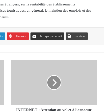
tes étrangers, sur la rentabilité des établissements
rises touristiques, en général, le maintien des emplois et des
tisanat.
din
Pinterest
Partager par email
Imprimer
I
N
T
E
R
N
E
T
:
A
INTERNET : Attention au vol et à l’arnaque