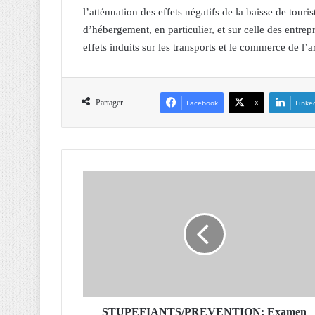
l’atténuation des effets négatifs de la baisse de touris
d’hébergement, en particulier, et sur celle des entrep
effets induits sur les transports et le commerce de l’ar
Partager
Facebook
X
Linke
S
T
U
P
E
F
I
A
N
T
STUPEFIANTS/PREVENTION: Examen