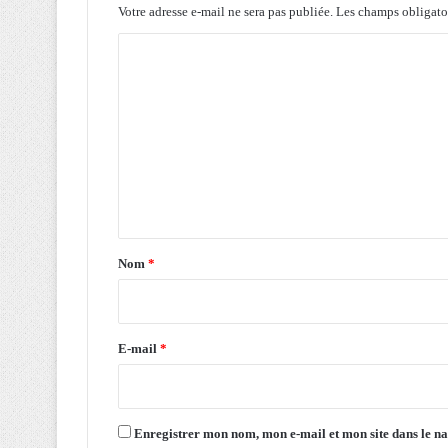
u
Votre adresse e-mail ne sera pas publiée.
Les champs obligato
n
C
a
v
o
a
m
n
t
m
-
e
p
r
n
o
t
j
a
e
Nom
*
t
i
d
r
e
l
e
E-mail
*
o
*
i
v
i
Enregistrer mon nom, mon e-mail et mon site dans le 