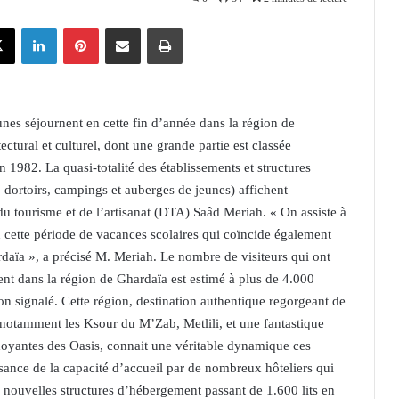
X
Linkedin
Pinterest
Partager par email
Imprimer
unes séjournent en cette fin d’année dans la région de
ctural et culturel, dont une grande partie est classée
982. La quasi-totalité des établissements et structures
 dortoirs, campings et auberges de jeunes) affichent
du tourisme et de l’artisanat (DTA) Saâd Meriah. « On assiste à
n cette période de vacances scolaires qui coïncide également
rdaïa », a précisé M. Meriah. Le nombre de visiteurs qui ont
ent dans la région de Ghardaïa est estimé à plus de 4.000
-on signalé. Cette région, destination authentique regorgeant de
e notamment les Ksour du M’Zab, Metlili, et une fantastique
rdoyantes des Oasis, connait une véritable dynamique ces
ssance de la capacité d’accueil par de nombreux hôteliers qui
e nouvelles structures d’hébergement passant de 1.600 lits en