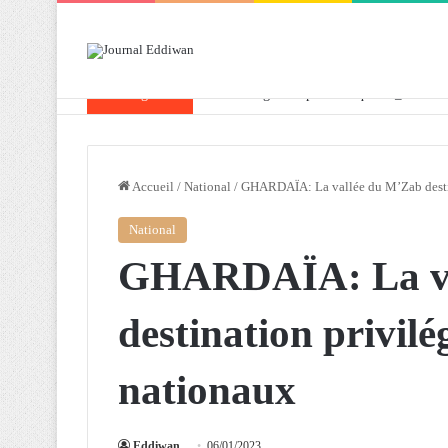
Breaking News
Attaf souligne les priorités que l’Algérie 
Accueil
/
National
/
GHARDAÏA: La vallée du M’Zab destina
National
GHARDAÏA: La va
destination privilé
nationaux
Eddiwan
06/01/2023