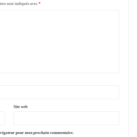
a
ires sont indiqués avec
*
q
u
e
s
u
r
l
e
W
e
b
!
Site web
navigateur pour mon prochain commentaire.