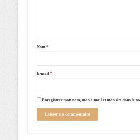
o
m
u
t
e
i
n
e
n
t
t
a
Nom
*
l
’
i
i
r
n
e
i
E-mail
*
t
*
i
a
t
Enregistrer mon nom, mon e-mail et mon site dans le 
i
v
e
d
u
P