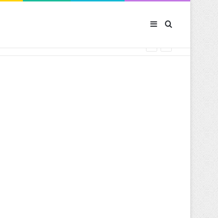
Sidebar (barre latér
Rechercher