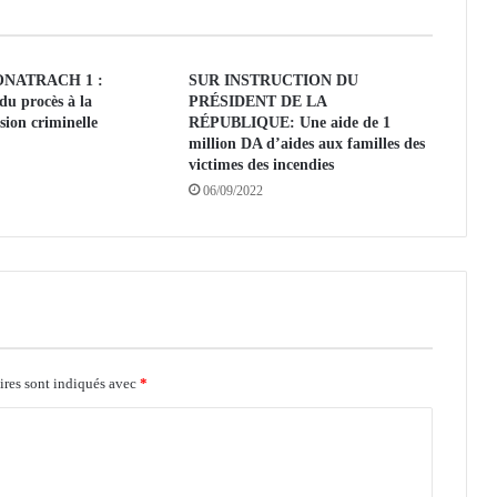
a
u
S
ONATRACH 1 :
SUR INSTRUCTION DU
G
du procès à la
PRÉSIDENT DE LA
d
sion criminelle
RÉPUBLIQUE: Une aide de 1
u
million DA d’aides aux familles des
m
victimes des incendies
i
06/09/2022
n
i
s
t
è
r
e
d
ires sont indiqués avec
*
u
C
o
m
m