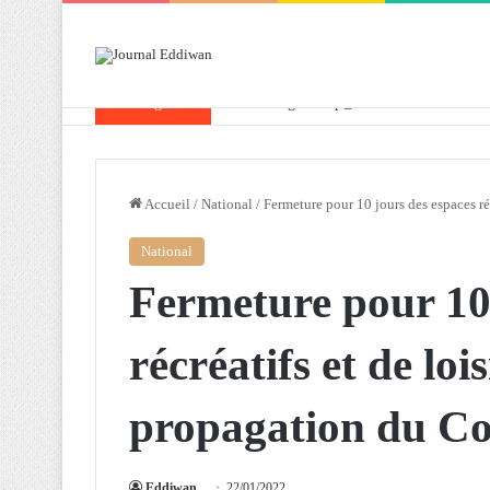
Breaking News
Attaf souligne les priorités que l’Algérie 
Accueil
/
National
/
Fermeture pour 10 jours des espaces ré
National
Fermeture pour 10 
récréatifs et de loi
propagation du Co
Eddiwan
22/01/2022