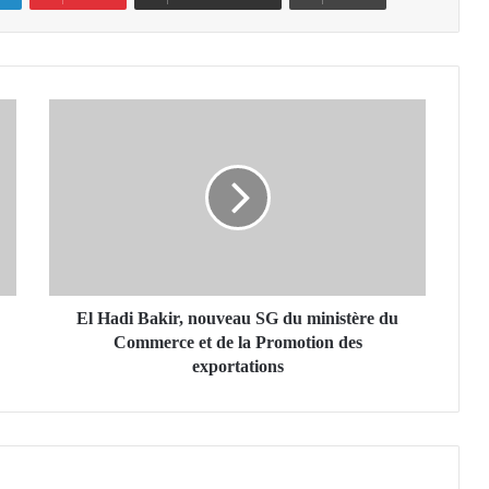
E
l
H
a
d
i
B
a
k
i
El Hadi Bakir, nouveau SG du ministère du
r
Commerce et de la Promotion des
,
exportations
n
o
u
v
e