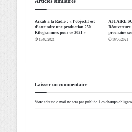
Articles similaires
n
i
o
Arkab à la Radio : « l’objectif est
AFFAIRE S
n
d’atteindre une production 250
Réouverture 
a
Kilogrammes pour ce 2021 »
prochaine ses
f
15/02/2021
16/06/2021
r
i
c
a
i
n
e
s
Laisser un commentaire
a
l
Votre adresse e-mail ne sera pas publiée.
Les champs obligato
u
e
C
e
t
o
s
m