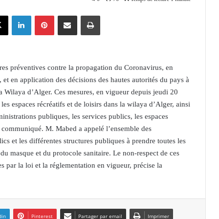
X
Linkedin
Pinterest
Partager par email
Imprimer
es préventives contre la propagation du Coronavirus, en
, et en application des décisions des hautes autorités du pays à
la Wilaya d’Alger. Ces mesures, en vigueur depuis jeudi 20
les espaces récréatifs et de loisirs dans la wilaya d’Alger, ainsi
inistrations publiques, les services publics, les espaces
 le communiqué. M. Mabed a appelé l’ensemble des
lics et les différentes structures publiques à prendre toutes les
rt du masque et du protocole sanitaire. Le non-respect de ces
 par la loi et la réglementation en vigueur, précise la
din
Pinterest
Partager par email
Imprimer