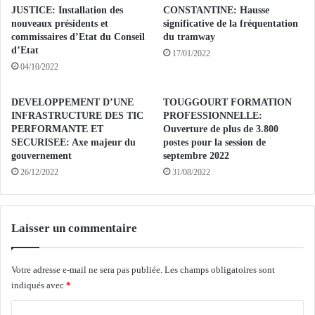
i
M
JUSTICE: Installation des
CONSTANTINE: Hausse
t
E
nouveaux présidents et
significative de la fréquentation
é
N
commissaires d’Etat du Conseil
du tramway
d
d’Etat
T
17/01/2022
e
:
04/10/2022
l
S
’
a
DEVELOPPEMENT D’UNE
TOUGGOURT FORMATION
A
l
INFRASTRUCTURE DES TIC
PROFESSIONNELLE:
l
o
PERFORMANTE ET
Ouverture de plus de 3.800
g
n
SECURISEE: Axe majeur du
postes pour la session de
é
i
gouvernement
septembre 2022
r
n
26/12/2022
31/08/2022
i
t
e
e
"
r
d
Laisser un commentaire
n
é
a
p
t
Votre adresse e-mail ne sera pas publiée.
Les champs obligatoires sont
a
i
indiqués avec
*
s
o
s
n
C