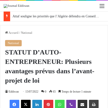
M
Attaf souligne les priorités que l’Algérie défendra en Conseil de sécurité « avec rigueur et engagement »
Accueil
/
National
National
STATUT D’AUTO-
ENTREPRENEUR: Plusieurs
avantages prévus dans l’avant-
projet de loi
Eddiwan
15/07/2022
0
65
Temps de lecture 1 minute
Facebook
X
Linkedin
Pinterest
WhatsApp
Viber
Partager par email
Imprimer