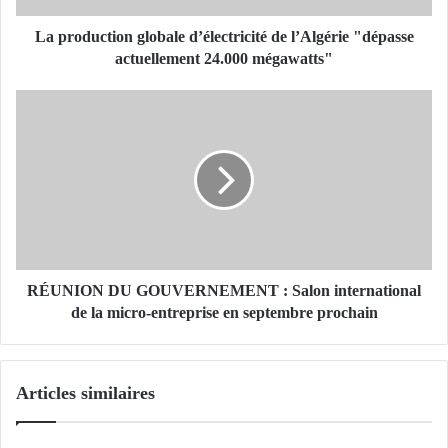
t
i
La production globale d’électricité de l’Algérie "dépasse
o
actuellement 24.000 mégawatts"
n
g
R
l
É
o
U
b
N
a
I
l
O
e
N
d
D
’
U
é
G
RÉUNION DU GOUVERNEMENT : Salon international
l
O
de la micro-entreprise en septembre prochain
e
U
c
V
t
E
Articles similaires
r
R
i
N
c
E