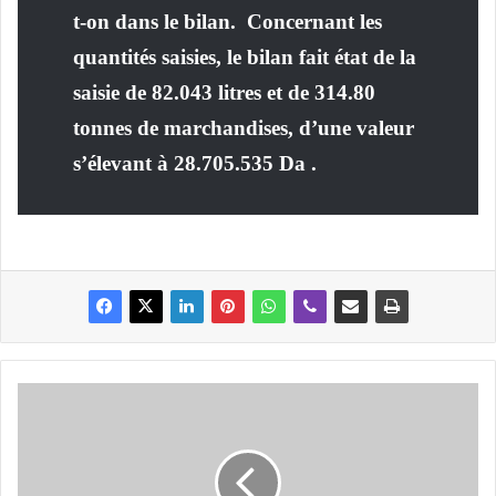
t-on dans le bilan.
Concernant les
quantités saisies, le bilan fait état de la
saisie de 82.043 litres et de 314.80
tonnes de marchandises, d’une valeur
s’élevant à 28.705.535 Da .
E
x
c
l
u