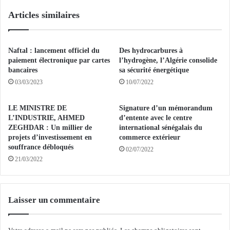
e
F
Articles similaires
s
O
c
I
l
S
e
E
Naftal : lancement officiel du
Des hydrocarbures à
f
N
paiement électronique par cartes
l’hydrogène, l’Algérie consolide
s
A
bancaires
sa sécurité énergétique
d
F
03/03/2023
10/07/2022
e
R
7
I
LE MINISTRE DE
Signature d’un mémorandum
.
Q
L’INDUSTRIE, AHMED
d’entente avec le centre
8
U
ZEGHDAR : Un millier de
international sénégalais du
0
E
projets d’investissement en
commerce extérieur
0
.
souffrance débloqués
02/07/2022
l
.
21/03/2022
o
.
g
G
e
E
m
A
Laisser un commentaire
e
T
n
a
t