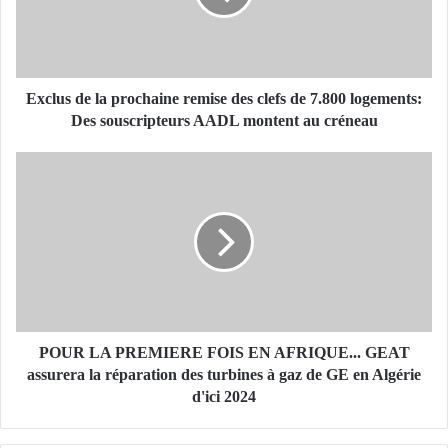
s
d
e
l
a
Exclus de la prochaine remise des clefs de 7.800 logements:
p
Des souscripteurs AADL montent au créneau
r
o
P
c
O
h
U
a
R
i
L
n
A
e
P
r
R
e
E
m
M
POUR LA PREMIERE FOIS EN AFRIQUE... GEAT
i
I
assurera la réparation des turbines à gaz de GE en Algérie
s
E
d'ici 2024
e
R
d
E