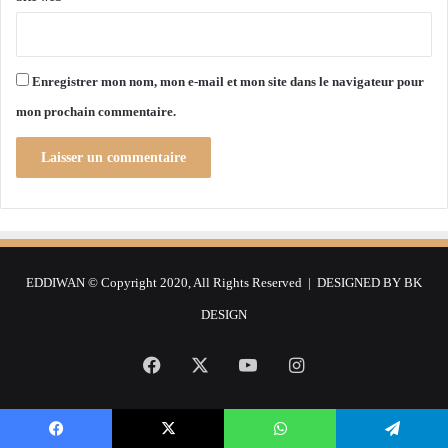
L
t
m
u
o
r
n
b
Enregistrer mon nom, mon e-mail et mon site dans le navigateur pour
t
i
mon prochain commentaire.
e
n
n
e
t
s
a
à
u
g
c
a
r
z
é
d
EDDIWAN © Copyright 2020, All Rights Reserved | DESIGNED BY
BK
n
e
e
G
DESIGN
a
E
u
e
Facebook
X
YouTube
Instagram
n
A
l
g