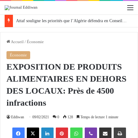
M
Attaf souligne les priorités que l’Algérie défendra en Conseil de sécurité « avec rigueur et engagement »
Accueil
/
Économie
Économie
EXPOSITION DE PRODUITS
ALIMENTAIRES EN DEHORS
DES LOCAUX: Près de 4500
infractions
Eddiwan
09/02/2021
0
128
Temps de lecture 1 minute
Facebook
X
Linkedin
Pinterest
WhatsApp
Viber
Partager par email
Imprimer