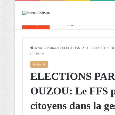
Breaking News
Attaf souligne les priorités que l’Algérie 
Accueil
/
National
/
ELECTIONS PARTIELLES À TIZI-OUZOU:
commune
National
ELECTIONS PART
OUZOU: Le FFS pr
citoyens dans la g