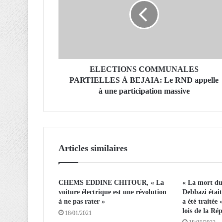
C
T
I
O
N
S
C
ELECTIONS COMMUNALES
O
PARTIELLES À BEJAIA: Le RND appelle
M
à une participation massive
M
U
N
A
L
Articles similaires
E
S
P
CHEMS EDDINE CHITOUR, « La
« La mort d
A
voiture électrique est une révolution
Debbazi était 
R
à ne pas rater »
a été traité
T
lois de la Ré
18/01/2021
I