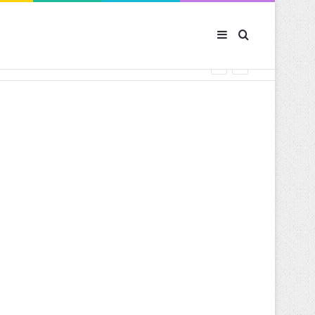
Sidebar (barre latér
Rechercher