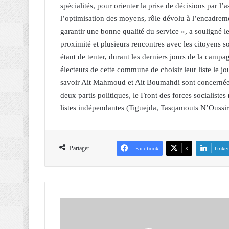
spécialités, pour orienter la prise de décisions par 
l’optimisation des moyens, rôle dévolu à l’encadrement
garantir une bonne qualité du service », a souligné l
proximité et plusieurs rencontres avec les citoyens 
étant de tenter, durant les derniers jours de la campa
électeurs de cette commune de choisir leur liste le 
savoir Ait Mahmoud et Ait Boumahdi sont concernées
deux partis politiques, le Front des forces socialis
listes indépendantes (Tiguejda, Tasqamouts N’Oussir
Partager
Facebook
X
Linke
E
L
E