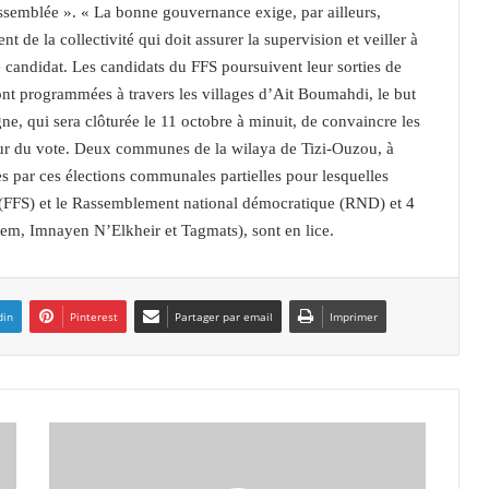
l’assemblée ». « La bonne gouvernance exige, par ailleurs,
 de la collectivité qui doit assurer la supervision et veiller à
e candidat. Les candidats du FFS poursuivent leur sorties de
sont programmées à travers les villages d’Ait Boumahdi, le but
gne, qui sera clôturée le 11 octobre à minuit, de convaincre les
jour du vote. Deux communes de la wilaya de Tizi-Ouzou, à
 par ces élections communales partielles pour lesquelles
tes (FFS) et le Rassemblement national démocratique (RND) et 4
em, Imnayen N’Elkheir et Tagmats), sont en lice.
din
Pinterest
Partager par email
Imprimer
O
R
A