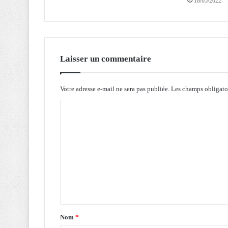
18/05/2022
E
L
L
E
S
À
Laisser un commentaire
B
E
J
Votre adresse e-mail ne sera pas publiée.
Les champs obligato
A
C
I
A
o
:
m
L
e
m
R
e
N
n
D
a
t
p
a
p
Nom
*
e