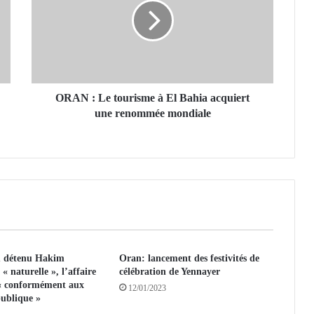
N
:
L
e
t
o
u
ORAN : Le tourisme à El Bahia acquiert
r
une renommée mondiale
i
s
m
e
à
E
l
B
a
u détenu Hakim
Oran: lancement des festivités de
h
« naturelle », l’affaire
célébration de Yennayer
i
e « conformément aux
a
12/01/2023
publique »
a