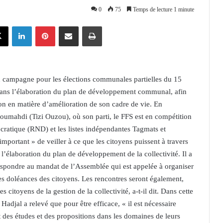
0
75
Temps de lecture 1 minute
X
Linkedin
Pinterest
Partager par email
Imprimer
en campagne pour les élections communales partielles du 15
 dans l’élaboration du plan de développement communal, afin
on en matière d’amélioration de son cadre de vie. En
umahdi (Tizi Ouzou), où son parti, le FFS est en compétition
cratique (RND) et les listes indépendantes Tagmats et
mportant » de veiller à ce que les citoyens puissent à travers
à l’élaboration du plan de développement de la collectivité. Il a
espondre au mandat de l’Assemblée qui est appelée à organiser
les doléances des citoyens. Les rencontres seront également,
 citoyens de la gestion de la collectivité, a-t-il dit. Dans cette
Hadjal a relevé que pour être efficace, « il est nécessaire
t des études et des propositions dans les domaines de leurs