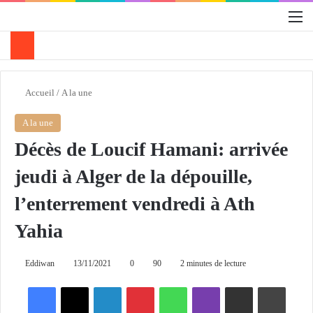
M
Accueil
/
A la une
A la une
Décès de Loucif Hamani: arrivée
jeudi à Alger de la dépouille,
l’enterrement vendredi à Ath
Yahia
Eddiwan
13/11/2021
0
90
2 minutes de lecture
Facebook
X
Linkedin
Pinterest
WhatsApp
Viber
Partager par email
Imprimer