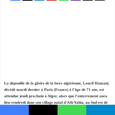
La dépouille de la gloire de la boxe algérienne, Loucif Hamani,
décédé mardi dernier à Paris (France) à l’âge de 71 ans, est
attendue jeudi prochain à Alger, alors que l’enterrement aura
lieu vendredi dans son village natal d’Ath Yahia, au Sud-est de
Tizi-Ouzou, a appris samedi l’APS auprès de son fils, Rachid
Facebook
X
WhatsApp
Telegram