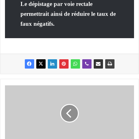
Le dépistage par voie rectale
permettrait ainsi de réduire le taux de
faux négatifs.
A
C
C
I
D
E
N
T