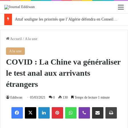
M
Attaf souligne les priorités que l’Algérie défendra en Conseil de sécurité « avec rigueur et engagement »
Accueil
/
A la une
A la une
COVID : La Chine va généraliser
le test anal aux arrivants
étrangers
Eddiwan
05/03/2021
0
130
Temps de lecture 1 minute
Facebook
X
Linkedin
Pinterest
WhatsApp
Viber
Partager par email
Imprimer