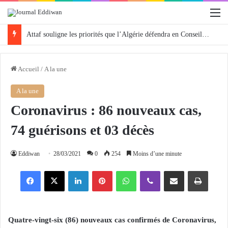
M
Attaf souligne les priorités que l’Algérie défendra en Conseil de sécurité « avec rigueur et engagement »
Accueil
/
A la une
A la une
Coronavirus : 86 nouveaux cas,
74 guérisons et 03 décès
Eddiwan
28/03/2021
0
254
Moins d’une minute
Facebook
X
Linkedin
Pinterest
WhatsApp
Viber
Partager par email
Imprimer
Quatre-vingt-six (86) nouveaux cas confirmés de Coronavirus,