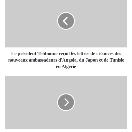
e
p
r
é
s
i
d
e
n
Le président Tebboune reçoit les lettres de créances des
t
nouveaux ambassadeurs d'Angola, du Japon et de Tunisie
T
en Algérie
e
b
B
b
e
o
l
u
h
n
i
e
m
r
e
e
r
ç
: