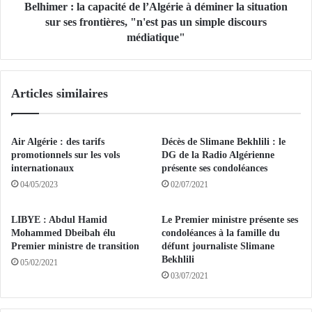
o
l
Belhimer : la capacité de l’Algérie à déminer la situation
i
a
sur ses frontières, "n'est pas un simple discours
t
c
médiatique"
l
a
e
p
s
a
l
Articles similaires
c
e
i
t
t
t
é
Air Algérie : des tarifs
Décès de Slimane Bekhlili : le
r
d
promotionnels sur les vols
DG de la Radio Algérienne
e
e
internationaux
présente ses condoléances
s
l
04/05/2023
02/07/2021
d
’
e
A
LIBYE : Abdul Hamid
Le Premier ministre présente ses
c
l
Mohammed Dbeibah élu
condoléances à la famille du
r
g
Premier ministre de transition
défunt journaliste Slimane
é
é
Bekhlili
05/02/2021
a
r
03/07/2021
n
i
c
e
e