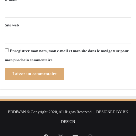
u
s
*
r
e
s
s
d
f
Site web
'
r
A
o
n
n
g
t
Enregistrer mon nom, mon e-mail et mon site dans le navigateur pour
o
i
mon prochain commentaire.
l
è
a
r
,
e
d
s
u
,
J
"
a
n
p
'
EDDIWAN © Copyright 2020, All Rights Reserved | DESIGNED BY
BK
o
e
n
s
DESIGN
e
t
t
p