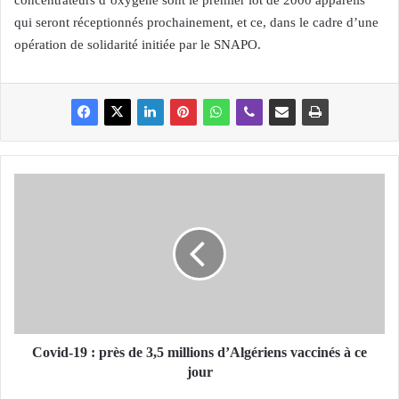
concentrateurs d’oxygène sont le premier lot de 2000 appareils
qui seront réceptionnés prochainement, et ce, dans le cadre d’une
opération de solidarité initiée par le SNAPO.
C
o
v
i
d
-
1
9
:
p
Covid-19 : près de 3,5 millions d’Algériens vaccinés à ce
r
jour
è