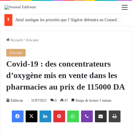
M
Attaf souligne les priorités que l’Algérie défendra en Conseil de sécurité « avec rigueur et engagement »
Accueil
/
A la une
A la une
Covid-19 : des concentrateurs
d’oxygène mis en vente dans les
pharmacies au prix de 115000 DA
Eddiwan
31/07/2021
0
67
Temps de lecture 1 minute
Facebook
X
Linkedin
Pinterest
WhatsApp
Viber
Partager par email
Imprimer