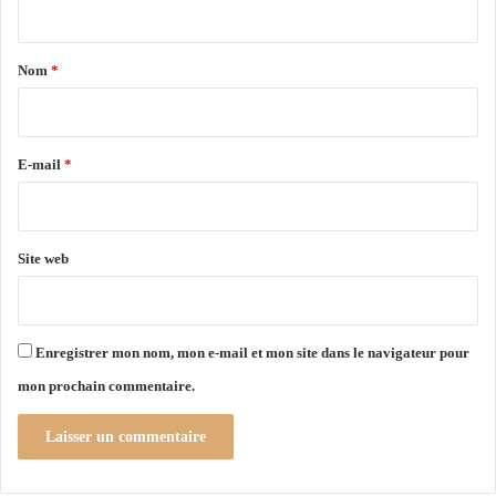
c
t
i
a
n
Nom
*
e
i
t
r
7
5
e
E-mail
*
0
*
u
n
i
Site web
t
é
s
d
Enregistrer mon nom, mon e-mail et mon site dans le navigateur pour
'
mon prochain commentaire.
é
q
u
i
p