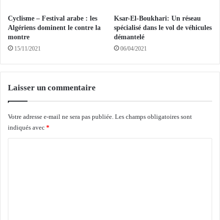
i
'
e
u
Cyclisme – Festival arabe : les
Ksar-El-Boukhari: Un réseau
n
n
Algériens dominent le contre la
spécialisé dans le vol de véhicules
s
m
montre
démantelé
v
i
15/11/2021
06/04/2021
a
l
c
l
c
i
i
o
Laisser un commentaire
n
n
é
d
s
e
Votre adresse e-mail ne sera pas publiée.
Les champs obligatoires sont
à
d
indiqués avec
*
c
o
C
e
s
j
e
o
o
s
m
u
d
r
e
m
v
e
a
c
n