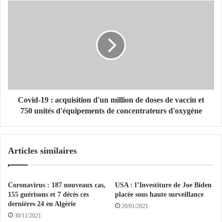
s
C
d
o
e
v
3
i
,
d
5
-
m
1
i
9
l
:
l
a
Covid-19 : acquisition d'un million de doses de vaccin et
i
c
750 unités d'équipements de concentrateurs d'oxygène
o
q
n
u
s
i
Articles similaires
d
s
’
i
A
t
l
i
Coronavirus : 187 nouveaux cas,
USA : l’Investiture de Joe Biden
g
o
155 guérisons et 7 décès ces
placée sous haute surveillance
é
n
dernières 24 en Algérie
20/01/2021
r
d
30/11/2021