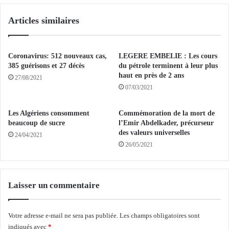
a
n
Articles similaires
r
é
q
e
u
(
e
2
Coronavirus: 512 nouveaux cas,
LEGERE EMBELIE : Les cours
t
e
385 guérisons et 27 décès
du pétrole terminent à leur plus
g
P
haut en près de 2 ans
27/08/2021
é
a
07/03/2021
n
r
é
t
Les Algériens consomment
Commémoration de la mort de
r
i
beaucoup de sucre
l’Emir Abdelkader, précurseur
a
e
des valeurs universelles
24/04/2021
l
)
26/05/2021
p
:
r
l
è
’
s
E
Laisser un commentaire
l
S
a
S
C
é
Votre adresse e-mail ne sera pas publiée.
Les champs obligatoires sont
o
t
indiqués avec
*