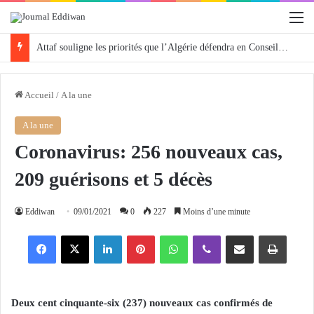
M
Attaf souligne les priorités que l’Algérie défendra en Conseil de sécurité « avec rigueur et engagement »
Accueil
/
A la une
A la une
Coronavirus: 256 nouveaux cas,
209 guérisons et 5 décès
Eddiwan
09/01/2021
0
227
Moins d’une minute
Facebook
X
Linkedin
Pinterest
WhatsApp
Viber
Partager par email
Imprimer
Deux cent
cinquante-six
(237) nouveaux cas confirmés de