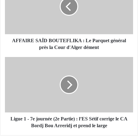
A
I
R
E
S
A
Ï
AFFAIRE SAÏD BOUTEFLIKA : Le Parquet général
D
près la Cour d'Alger dément
B
O
L
U
i
T
g
E
u
F
e
L
1
I
-
K
7
A
e
:
j
Ligue 1 - 7e journée (2e Partie) : l’ES Sétif corrige le CA
L
o
Bordj Bou Arreridj et prend le large
e
u
P
r