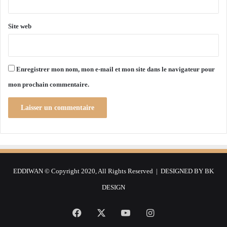
d
e
è
n
s
m
Site web
h
a
i
r
e
s
r
p
Enregistrer mon nom, mon e-mail et mon site dans le navigateur pour
r
mon prochain commentaire.
o
c
h
a
i
n
EDDIWAN © Copyright 2020, All Rights Reserved | DESIGNED BY
BK
DESIGN
Facebook
X
YouTube
Instagram