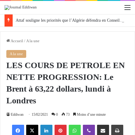
M
Attaf souligne les priorités que l’Algérie défendra en Conseil de sécurité « avec rigueur et engagement »
Accueil
/
A la une
A la une
LES COURS DE PETROLE EN
NETTE PROGRESSION: Le
Brent à 63,22 dollars, lundi à
Londres
Eddiwan
15/02/2021
0
73
Moins d’une minute
Facebook
X
Linkedin
Pinterest
WhatsApp
Viber
Partager par email
Imprimer