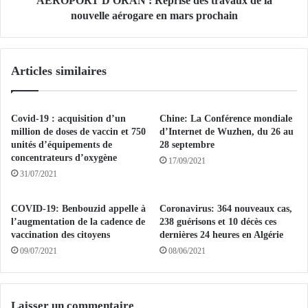
AEROPORT D'ORAN : Reprise des travaux de la
e
O
nouvelle aérogare en mars prochain
n
R
f
A
o
N
Articles similaires
r
:
c
R
e
e
m
p
Covid-19 : acquisition d’un
Chine: La Conférence mondiale
e
r
million de doses de vaccin et 750
d’Internet de Wuzhen, du 26 au
n
i
unités d’équipements de
28 septembre
t
concentrateurs d’oxygène
s
17/09/2021
d
e
31/07/2021
e
d
s
e
COVID-19: Benbouzid appelle à
Coronavirus: 364 nouveaux cas,
d
s
l’augmentation de la cadence de
238 guérisons et 10 décès ces
e
t
vaccination des citoyens
dernières 24 heures en Algérie
s
r
09/07/2021
08/06/2021
s
a
e
v
r
a
t
u
Laisser un commentaire