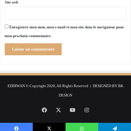
r
e
Site web
i
r
e
e
n
n
s
f
Enregistrer mon nom, mon e-mail et mon site dans le navigateur pour
o
mon prochain commentaire.
r
c
e
m
e
n
t
d
EDDIWAN © Copyright 2020, All Rights Reserved | DESIGNED BY
BK
e
s
DESIGN
d
r
Facebook
X
YouTube
Instagram
o
i
t
s