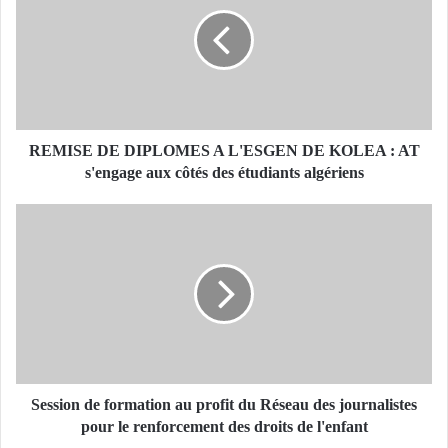
M
I
S
E
D
E
D
I
REMISE DE DIPLOMES A L'ESGEN DE KOLEA : AT
P
s'engage aux côtés des étudiants algériens
L
O
S
M
e
E
s
S
s
A
i
L
o
'
n
E
d
S
e
G
f
Session de formation au profit du Réseau des journalistes
E
o
pour le renforcement des droits de l'enfant
N
r