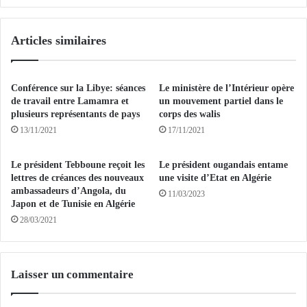
D
m
E
a
Articles similaires
K
t
O
i
L
o
E
n
Conférence sur la Libye: séances
Le ministère de l’Intérieur opère
A
a
de travail entre Lamamra et
un mouvement partiel dans le
:
u
plusieurs représentants de pays
corps des walis
A
p
13/11/2021
17/11/2021
T
r
s
o
Le président Tebboune reçoit les
Le président ougandais entame
'
f
lettres de créances des nouveaux
une visite d’Etat en Algérie
e
i
ambassadeurs d’Angola, du
11/03/2023
n
t
Japon et de Tunisie en Algérie
g
d
28/03/2021
a
u
g
R
e
é
a
s
Laisser un commentaire
u
e
x
a