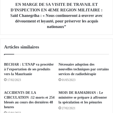
r
S
EN MARGE DE SA VISITE DE TRAVAIL ET
é
A
D'INSPECTION EN 4EME REGION MILITAIRE :
g
V
Saïd Chanegriha : « Nous continueront à œuvrer avec
i
I
dévouement et loyauté, pour préserver les acquis
s
S
nationaux”
s
I
a
T
n
E
t
Articles similaires
D
l
E
e
T
s
R
BECHAR : L’ENAP va procéder
Nécessaire adoption des
y
A
à l’exportation de ses produits
nouvelles techniques par certains
s
V
vers la Mauritanie
services de radiothérapie
t
A
17/02/2023
01/05/2023
è
I
m
L
ACCIDENTS DE LA
MOIS DE RAMADHAN : Le
e
E
CIRCULATION :12 morts et 254
ministère se prépare à affronter
d
T
blessés au cours des dernières 48
la spéculation et les pénuries
e
D
heures
27/02/2021
s
'