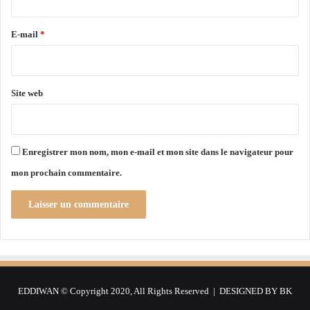
N
r
M
I
e
E-mail
*
L
*
I
T
A
Site web
I
R
E
Enregistrer mon nom, mon e-mail et mon site dans le navigateur pour
:
mon prochain commentaire.
S
a
ï
d
C
h
a
n
EDDIWAN © Copyright 2020, All Rights Reserved | DESIGNED BY
BK
e
g