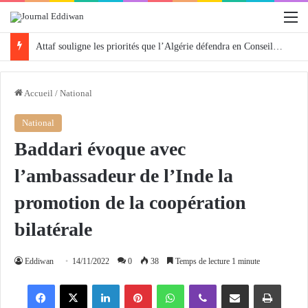
M
Attaf souligne les priorités que l’Algérie défendra en Conseil de sécurité « avec rigueur et engagement »
Accueil
/
National
National
Baddari évoque avec
l’ambassadeur de l’Inde la
promotion de la coopération
bilatérale
Eddiwan
14/11/2022
0
38
Temps de lecture 1 minute
Facebook
X
Linkedin
Pinterest
WhatsApp
Viber
Partager par email
Imprimer