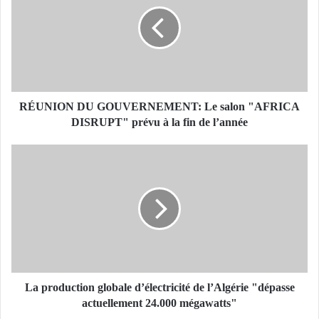
U
N
I
O
N
D
U
G
RÉUNION DU GOUVERNEMENT: Le salon "AFRICA
O
DISRUPT" prévu à la fin de l’année
U
V
L
E
a
R
p
N
r
E
o
M
d
E
u
N
c
T
t
:
i
La production globale d’électricité de l’Algérie "dépasse
L
o
actuellement 24.000 mégawatts"
e
n