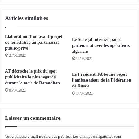
s
g
a
l
Articles similaires
l
o
o
b
n
a
Elaboration d’un avant-projet
"
l
Le Sénégal intéressé par le
de loi relative au partenariat
A
e
partenariat avec les opérateurs
public-privé
F
d
algériens
27/09/2022
R
’
14/07/2021
I
é
C
l
AT décroche le prix du spot
Le Président Tebboune reçoit
A
e
publicitaire le plus regardé
l’ambassadeur de la Fédération
D
durant le mois de Ramadhan
c
de Russie
I
t
06/07/2022
14/07/2022
S
r
R
i
U
c
P
i
Laisser un commentaire
T
t
"
é
p
d
Votre adresse e-mail ne sera pas publiée.
Les champs obligatoires sont