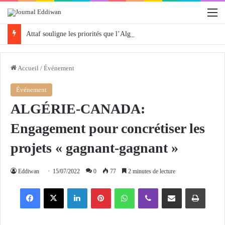
M
Attaf souligne les priorités que l’Algérie défendra en Conseil de sécurité « avec rigueur et engagement »
Accueil
/
Événement
Événement
ALGÉRIE-CANADA:
Engagement pour concrétiser les
projets « gagnant-gagnant »
Eddiwan
15/07/2022
0
77
2 minutes de lecture
Facebook
X
Linkedin
Pinterest
WhatsApp
Viber
Partager par email
Imprimer