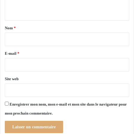
r
é
b
n
d
u
u
t
t
c
a
e
o
Nom
*
u
m
i
r
m
r
e
r
e
E-mail
*
c
*
e
i
t
Site web
i
n
é
r
Enregistrer mon nom, mon e-mail et mon site dans le navigateur pour
a
mon prochain commentaire.
n
t
d