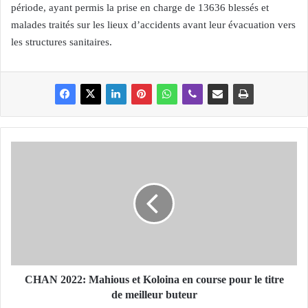
période, ayant permis la prise en charge de 13636 blessés et
malades traités sur les lieux d’accidents avant leur évacuation vers
les structures sanitaires.
C
H
A
N
2
0
2
2
:
CHAN 2022: Mahious et Koloina en course pour le titre
M
de meilleur buteur
a