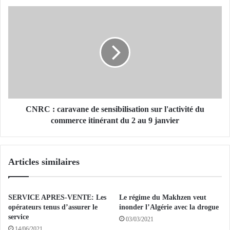
h
C
i
N
o
R
u
C
s
:
e
c
t
a
K
r
o
a
l
v
CNRC : caravane de sensibilisation sur l'activité du
o
a
commerce itinérant du 2 au 9 janvier
i
n
n
e
a
d
Articles similaires
e
e
n
s
c
e
o
n
SERVICE APRES-VENTE: Les
Le régime du Makhzen veut
u
s
opérateurs tenus d’assurer le
inonder l’Algérie avec la drogue
r
i
service
03/03/2021
s
b
14/06/2021