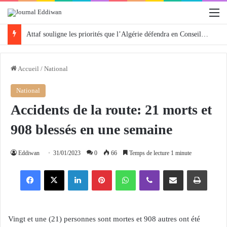
M
Attaf souligne les priorités que l’Algérie défendra en Conseil de sécurité « avec rigueur et engagement »
Accueil
/
National
National
Accidents de la route: 21 morts et
908 blessés en une semaine
Eddiwan
31/01/2023
0
66
Temps de lecture 1 minute
Facebook
X
Linkedin
Pinterest
WhatsApp
Viber
Partager par email
Imprimer
Vingt et une (21) personnes sont mortes et 908 autres ont été