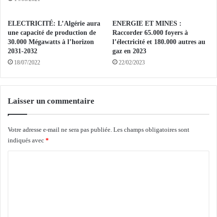
e
i
p
l
ELECTRICITÉ: L’Algérie aura
ENERGIE ET MINES :
o
i
une capacité de production de
Raccorder 65.000 foyers à
u
s
30.000 Mégawatts à l’horizon
l’électricité et 180.000 autres au
r
a
2031-2032
gaz en 2023
l
t
18/07/2022
22/02/2023
e
i
t
o
i
n
t
s
Laisser un commentaire
r
u
e
r
d
l
Votre adresse e-mail ne sera pas publiée.
Les champs obligatoires sont
e
'
indiqués avec
*
m
a
C
e
c
i
t
o
l
i
m
l
v
e
i
m
u
t
e