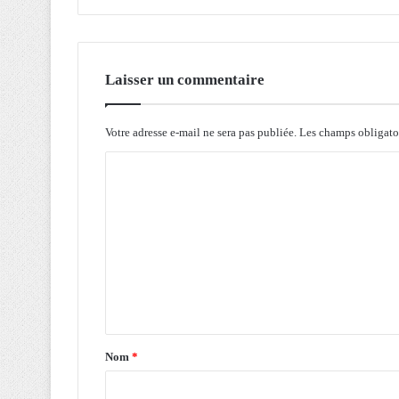
o
w
e
ï
Laisser un commentaire
t
r
é
Votre adresse e-mail ne sera pas publiée.
Les champs obligato
i
t
C
è
r
o
e
m
s
m
o
n
e
a
n
p
p
t
e
a
Nom
*
l
à
i
f