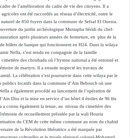
cadre de l’amélioration du cadre de vie des citoyens. Il a
gricoles ont été raccordés au réseau d’électricité, outre le
az naturel de 850 foyers dans la commune de Sefsaf El Ouesra.
ouverture du jardin archéologique Mustapha Séridi du chef-
estauration après plusieurs années de fermeture, en plus de la
 de billets de banque qui fonctionnent en H24. Dans la wilaya
amir Nefla, s’est rendu en compagnie de la famille
 au cimetière des chouhada où l’hymne national a été entonné et
moire de martyrs. Il a ensuite inspecté les travaux de
d. La célébration s’est poursuivie dans cette wilaya par le
ts publics locatifs dans la commune d’Ain Bebouch où une
Nefla a également procédé au lancement de l’opération de
Ain Diss et la mise en service d’un hôtel 4 étoiles de 96 lits
 a connu également la tenue, au niveau du cimetière des
monie de recueillement présidée par la wali Houria
nomination du CEM de cette même commune au nom du chahid
rsaire de la Révolution libératrice a été marquée par
structures culturelles et le musée régional colonel-Mohamed