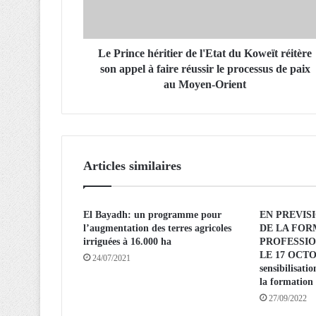
c
e
h
é
Le Prince héritier de l'Etat du Koweït réitère
r
son appel à faire réussir le processus de paix
i
au Moyen-Orient
t
i
e
r
d
Articles similaires
e
l
'
El Bayadh: un programme pour
EN PREVIS
E
l’augmentation des terres agricoles
DE LA FOR
t
irriguées à 16.000 ha
PROFESSIO
a
LE 17 OCTO
24/07/2021
t
sensibilisati
d
la formation 
u
27/09/2022
K