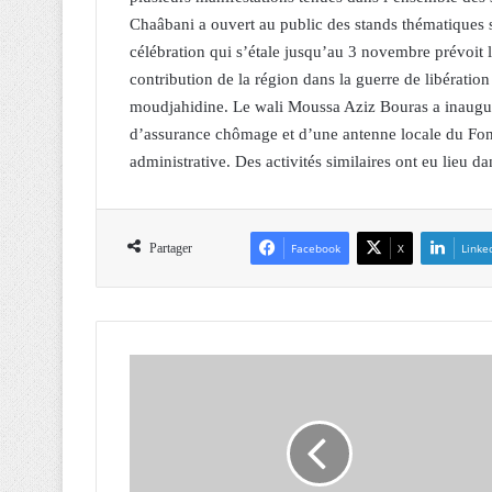
Chaâbani a ouvert au public des stands thématiques s
célébration qui s’étale jusqu’au 3 novembre prévoit 
contribution de la région dans la guerre de libération
moudjahidine. Le wali Moussa Aziz Bouras a inauguré
d’assurance chômage et d’une antenne locale du Fond
administrative. Des activités similaires ont eu lieu da
Partager
Facebook
X
Linke
L
e
P
r
i
n