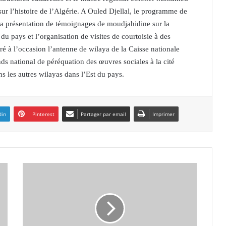
ur l’histoire de l’Algérie. A Ouled Djellal, le programme de
la présentation de témoignages de moudjahidine sur la
 du pays et l’organisation de visites de courtoisie à des
 à l’occasion l’antenne de wilaya de la Caisse nationale
s national de péréquation des œuvres sociales à la cité
ns les autres wilayas dans l’Est du pays.
din
Pinterest
Partager par email
Imprimer
T
I
P
A
S
A