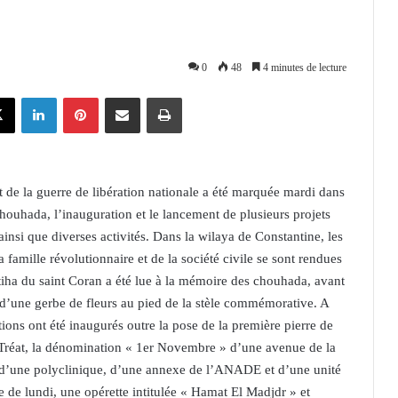
0
48
4 minutes de lecture
X
Linkedin
Pinterest
Partager par email
Imprimer
de la guerre de libération nationale a été marquée mardi dans
houhada, l’inauguration et le lancement de plusieurs projets
ainsi que diverses activités. Dans la wilaya de Constantine, les
famille révolutionnaire et de la société civile se sont rendues
tiha du saint Coran a été lue à la mémoire des chouhada, avant
 d’une gerbe de fleurs au pied de la stèle commémorative. A
ons ont été inaugurés outre la pose de la première pierre de
Tréat, la dénomination « 1er Novembre » d’une avenue de la
 d’une polyclinique, d’une annexe de l’ANADE et d’une unité
e de lundi, une opérette intitulée « Hamat El Madjdr » et