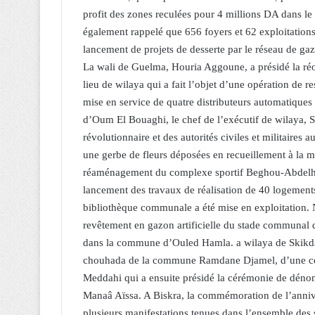
profit des zones reculées pour 4 millions DA dans le 
également rappelé que 656 foyers et 62 exploitations a
lancement de projets de desserte par le réseau de g
La wali de Guelma, Houria Aggoune, a présidé la ré
lieu de wilaya qui a fait l’objet d’une opération de r
mise en service de quatre distributeurs automatiques
d’Oum El Bouaghi, le chef de l’exécutif de wilaya, S
révolutionnaire et des autorités civiles et militaires
une gerbe de fleurs déposées en recueillement à la mé
réaménagement du complexe sportif Beghou-Abdelhami
lancement des travaux de réalisation de 40 logemen
bibliothèque communale a été mise en exploitation. 
revêtement en gazon artificielle du stade communal d’
dans la commune d’Ouled Hamla. a wilaya de Skikda
chouhada de la commune Ramdane Djamel, d’une céré
Meddahi qui a ensuite présidé la cérémonie de dé
Manaâ Aïssa. A Biskra, la commémoration de l’annive
plusieurs manifestations tenues dans l’ensemble des 