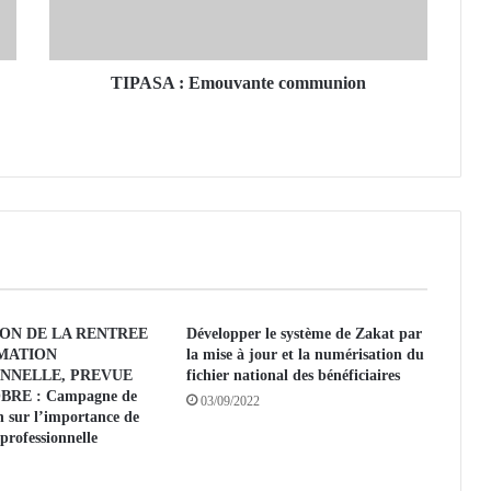
:
E
m
o
TIPASA : Emouvante communion
u
v
a
n
t
e
c
o
m
m
ION DE LA RENTREE
Développer le système de Zakat par
u
MATION
la mise à jour et la numérisation du
n
NNELLE, PREVUE
fichier national des bénéficiaires
i
BRE : Campagne de
03/09/2022
o
on sur l’importance de
n
professionnelle