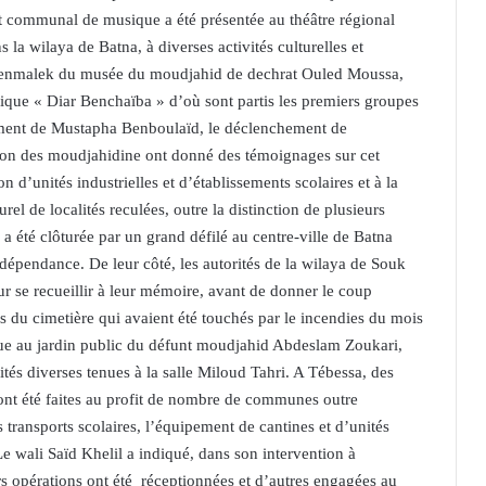
itut communal de musique a été présentée au théâtre régional
la wilaya de Batna, à diverses activités culturelles et
d Benmalek du musée du moudjahid de dechrat Ouled Moussa,
que « Diar Benchaïba » d’où sont partis les premiers groupes
ent de Mustapha Benboulaïd, le déclenchement de
asion des moudjahidine ont donné des témoignages sur cet
 d’unités industrielles et d’établissements scolaires et à la
el de localités reculées, outre la distinction de plusieurs
 été clôturée par un grand défilé au centre-ville de Batna
ndépendance. De leur côté, les autorités de la wilaya de Souk
r se recueillir à leur mémoire, avant de donner le coup
 du cimetière qui avaient été touchés par le incendies du mois
tenue au jardin public du défunt moudjahid Abdeslam Zoukari,
ités diverses tenues à la salle Miloud Tahri. A Tébessa, des
nt été faites au profit de nombre de communes outre
s transports scolaires, l’équipement de cantines et d’unités
 Le wali Saïd Khelil a indiqué, dans son intervention à
rs opérations ont été réceptionnées et d’autres engagées au