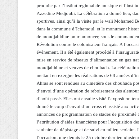
produite par l’institut régional de musique et l’inst
Azzedine Medjoubi. La célébration a donné lieu, dans 
sportives, ainsi qu’à la visite par le wali Mohame
dans la commune d’Ichemoul, et le monument histori
de moudjahidine pour annoncer, sous le commandem
Révolution contre le colonisateur français. A l’occ
évènement. Il a été également procédé à l’inauguration
mise en service de réseaux d’alimentation en gaz natur
moudjahidine et veuves de chouhada. La célébration a
mettant en exergue les réalisations de 68 années d’i
Ahras se sont rendues au cimetière des chouhada pou
d’envoi d’une opération de reboisement des alentours
d’août passé. Elles ont ensuite visité l’exposition 
donné le coup d’envoi d’un cross et assisté aux activ
annonces de programmation de stades de proximité o
l’attribution d’aides financières pour l’acquisition de
sanitaire de dépistage et de suivi en milieu scolaire.
l’occasion, que depuis le 25 octobre dernier, plusieu