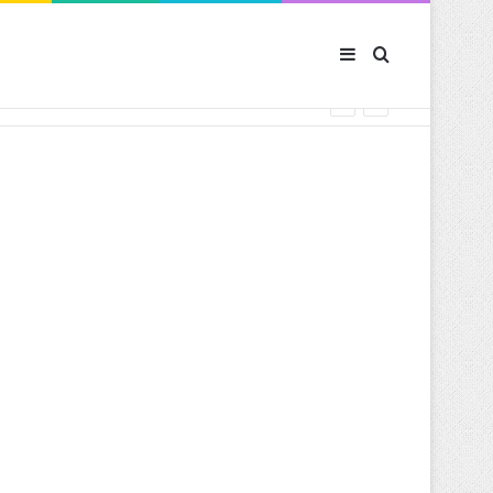
Sidebar (barre latér
Rechercher