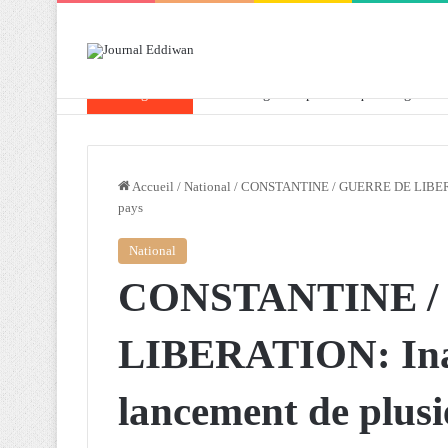
Breaking News
Attaf souligne les priorités que l’Algérie 
Accueil
/
National
/
CONSTANTINE / GUERRE DE LIBERATION
pays
National
CONSTANTINE /
LIBERATION: Ina
lancement de plusi