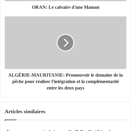
a
l
ORAN: Le calvaire d'une Maman
v
a
A
i
L
r
G
e
É
d
R
'
I
u
E
n
-
e
M
M
A
ALGÉRIE-MAURITANIE: Promouvoir le domaine de la
a
U
pêche pour réaliser l'intégration et la complémentarité
m
R
entre les deux pays
a
I
n
T
A
Articles similaires
N
I
E
: