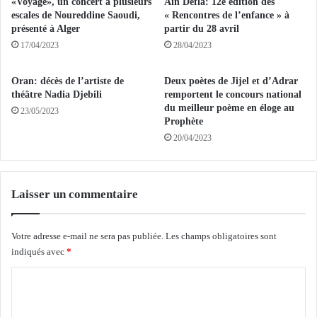
«Voyage», un concert à plusieurs
Ain Defla: 12e édition des
P
escales de Noureddine Saoudi,
« Rencontres de l’enfance » à
r
présenté à Alger
partir du 28 avril
o
17/04/2023
28/04/2023
m
o
Oran: décès de l’artiste de
Deux poètes de Jijel et d’Adrar
u
théâtre Nadia Djebili
remportent le concours national
v
du meilleur poème en éloge au
23/05/2023
o
Prophète
i
20/04/2023
r
l
e
d
Laisser un commentaire
o
m
a
Votre adresse e-mail ne sera pas publiée.
Les champs obligatoires sont
i
indiqués avec
*
n
C
e
d
o
e