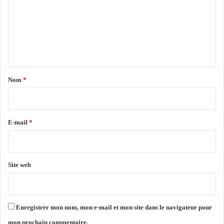
m
l
a
m
p
e
ê
n
c
h
t
e
a
p
Nom
*
o
i
u
r
r
r
e
E-mail
*
é
*
a
l
i
Site web
s
e
r
l
Enregistrer mon nom, mon e-mail et mon site dans le navigateur pour
'
mon prochain commentaire.