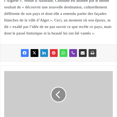
l’Algérie ». Venue d’Australie, Christine est animée par le même
souhait de « découvrir une nouvelle destination, culturellement
différente de son pays et dont elle a entendu parler des façades
blanches de la ville d’Alger ». Ceci, au moment où son époux, se
dit « exalté par l’idée de ne pas savoir ce que recèle ce pays, mais
dont le passé historique et la beauté lui ont été vantés ».
O
R
A
N
:
L
e
c