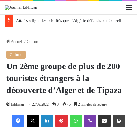
M
Attaf souligne les priorités que l’Algérie défendra en Conseil de sécurité « avec rigueur et engagement »
Accueil
/
Culture
Culture
Un 2ème groupe de plus de 200
touristes étrangers à la
découverte d’Alger et de Tipaza
Eddiwan
22/09/2022
0
46
2 minutes de lecture
Facebook
X
Linkedin
Pinterest
WhatsApp
Viber
Partager par email
Imprimer