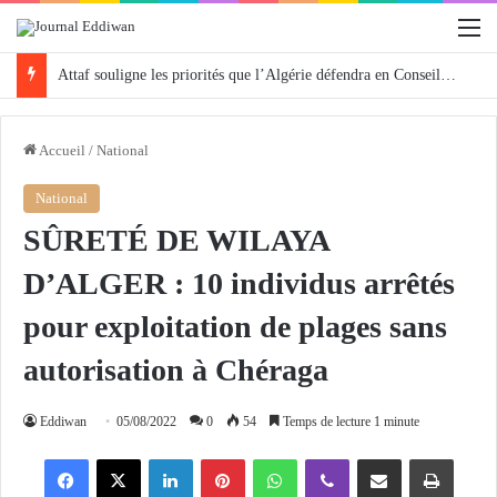
M
Attaf souligne les priorités que l’Algérie défendra en Conseil de sécurité « avec rigueur et engagement »
Accueil
/
National
National
SÛRETÉ DE WILAYA
D’ALGER : 10 individus arrêtés
pour exploitation de plages sans
autorisation à Chéraga
Eddiwan
05/08/2022
0
54
Temps de lecture 1 minute
Facebook
X
Linkedin
Pinterest
WhatsApp
Viber
Partager par email
Imprimer