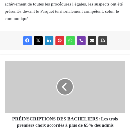
achèvement de toutes les procédures l égales, les suspects ont été
présentés devant le Parquet territorialement compétent, selon le
communiqué.
P
R
É
I
N
S
C
R
I
P
PRÉINSCRIPTIONS DES BACHELIERS: Les trois
T
premiers choix accordés à plus de 65% des admis