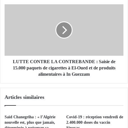
I
O
L
N
U
S
T
D
T
E
E
S
C
B
O
A
N
C
T
H
R
LUTTE CONTRE LA CONTREBANDE : Saisie de
E
E
15.000 paquets de cigarettes à El-Oued et de produits
L
L
alimentaires à In Guezzam
I
A
E
C
R
O
Articles similaires
S
N
:
T
L
R
e
E
Saïd Chanegriha : « l’Algérie
Covid-19 : réception vendredi de
s
B
nouvelle est, plus que jamais,
2.400.000 doses du vaccin
t
A
déterminée à préserver sa
Sinovac