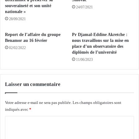
r
N
souveraineté et son unité
24/07/2021
o
nationale »
D
i
E
28/09/2021
s
:
p
S
Report de l’affaire du groupe
Pr Djamal-Eddine Akretche :
r
a
Benamor au 16 février
nous travaillons sur la mise en
e
i
place d’un observatoire des
02/02/2022
m
s
diplômés de l’université
i
i
11/06/2023
e
e
r
d
s
e
c
Laisser un commentaire
1
h
5
o
.
Votre adresse e-mail ne sera pas publiée.
Les champs obligatoires sont
i
0
x
indiqués avec
*
0
a
0
C
c
p
c
a
o
o
q