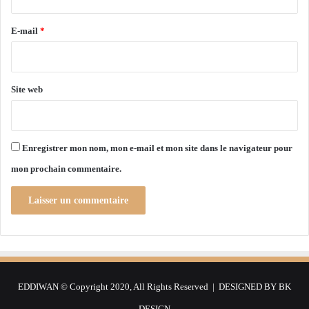
é
r
m
o
e
E-mail
*
i
*
r
e
p
Site web
a
r
t
a
Enregistrer mon nom, mon e-mail et mon site dans le navigateur pour
g
mon prochain commentaire.
é
e
»
EDDIWAN © Copyright 2020, All Rights Reserved | DESIGNED BY
BK
DESIGN