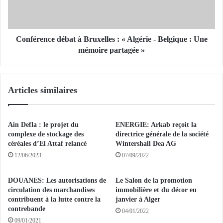
c
e
o
n
m
c
p
e
Conférence débat à Bruxelles : « Algérie - Belgique : Une
t
d
mémoire partagée »
e
é
p
b
r
a
Articles similaires
è
t
s
à
d
B
e
r
Ain Defla : le projet du
ENERGIE: Arkab reçoit la
2
u
complexe de stockage des
directrice générale de la société
0
x
céréales d’El Attaf relancé
Wintershall Dea AG
0
e
12/06/2023
07/09/2022
0
l
s
l
DOUANES: Les autorisations de
Le Salon de la promotion
o
e
circulation des marchandises
immobilière et du décor en
c
s
contribuent à la lutte contre la
janvier à Alger
i
:
contrebande
04/01/2022
é
«
09/01/2021