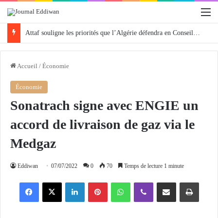
M
Attaf souligne les priorités que l’Algérie défendra en Conseil de sécurité « avec rigueur et engagement »
Accueil
/
Économie
Économie
Sonatrach signe avec ENGIE un
accord de livraison de gaz via le
Medgaz
Eddiwan
07/07/2022
0
70
Temps de lecture 1 minute
Facebook
X
Linkedin
Pinterest
WhatsApp
Viber
Partager par email
Imprimer