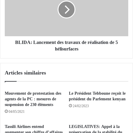
c
D
e
A
d
:
é
L
j
a
o
n
u
c
BLIDA: Lancement des travaux de réalisation de 5
e
e
hélisurfaces
u
m
n
e
e
n
Articles similaires
t
t
e
d
n
e
t
s
Mouvement de protestation des
Le Président Tebboune reçoit le
a
t
agents de la PC : mesures de
président du Parlement kenyan
t
r
suspension de 230 éléments
24/02/2023
i
a
04/05/2021
v
v
e
a
Tassili Airlines entend
LEGISLATIVES: Appel à la
d
u
augmenter son chiffre d’affaires
préservation de la stabilité du