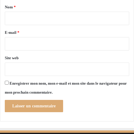
s
a
e
u
Nom
*
c
r
i
o
f
r
m
a
»
c
e
E-mail
*
e
*
s
Site web
Enregistrer mon nom, mon e-mail et mon site dans le navigateur pour
mon prochain commentaire.