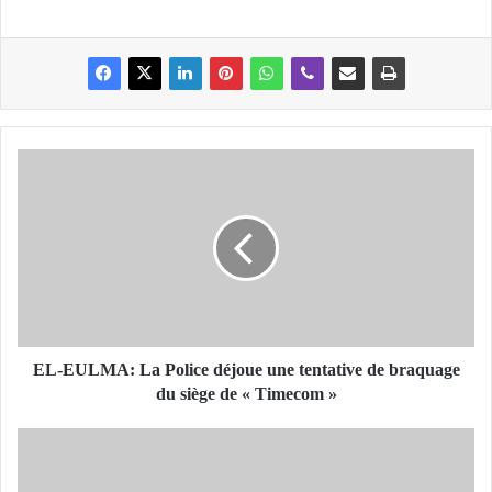
E
L
-
E
U
L
M
A
:
L
EL-EULMA: La Police déjoue une tentative de braquage
a
du siège de « Timecom »
P
o
B
l
L
i
I