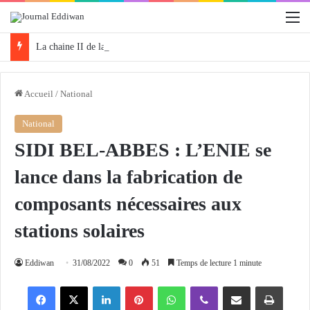
M
La chaine II de la Radio Algérienne organise la 3e édition de «Protégeons nos forêts» ce samedi
Accueil
/
National
National
SIDI BEL-ABBES : L’ENIE se
lance dans la fabrication de
composants nécessaires aux
stations solaires
Eddiwan
31/08/2022
0
51
Temps de lecture 1 minute
Facebook
X
Linkedin
Pinterest
WhatsApp
Viber
Partager par email
Imprimer