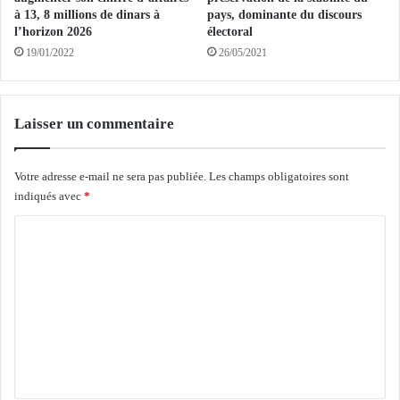
e
x
à 13, 8 millions de dinars à
pays, dominante du discours
b
d
l’horizon 2026
électoral
r
e
19/01/2022
26/05/2021
a
r
q
é
u
a
a
l
Laisser un commentaire
g
i
e
s
d
a
Votre adresse e-mail ne sera pas publiée.
Les champs obligatoires sont
u
t
indiqués avec
*
s
i
C
i
o
è
n
o
g
d
m
e
e
d
5
m
e
h
e
«
é
T
n
l
i
i
t
m