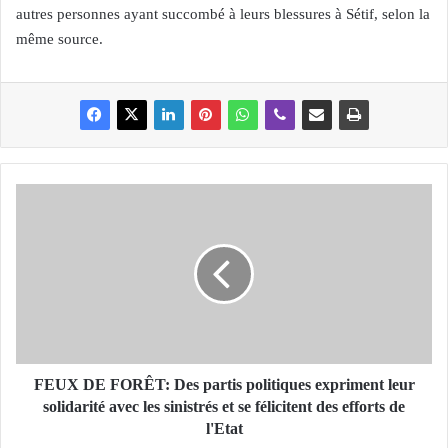
autres personnes ayant succombé à leurs blessures à Sétif, selon la
même source.
F
E
U
X
D
E
F
O
R
Ê
FEUX DE FORÊT: Des partis politiques expriment leur
T
solidarité avec les sinistrés et se félicitent des efforts de
:
l'Etat
D