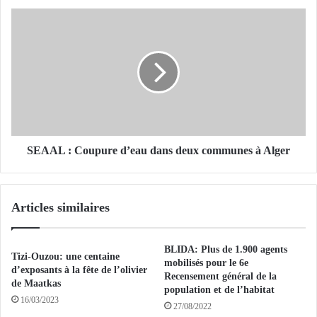
e
S
s
E
p
A
a
A
r
L
t
:
i
C
s
o
p
u
o
p
SEAAL : Coupure d’eau dans deux communes à Alger
l
u
i
r
t
e
Articles similaires
i
d
q
’
u
e
BLIDA: Plus de 1.900 agents
e
a
Tizi-Ouzou: une centaine
mobilisés pour le 6e
s
u
d’exposants à la fête de l’olivier
Recensement général de la
e
d
de Maatkas
population et de l’habitat
x
a
16/03/2023
27/08/2022
p
n