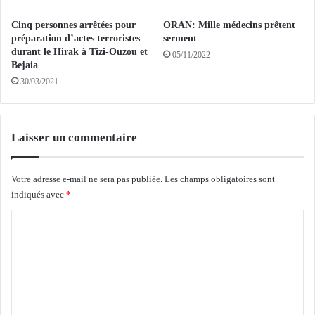
r
s
i
Cinq personnes arrêtées pour
ORAN: Mille médecins prêtent
d
m
préparation d’actes terroristes
serment
e
durant le Hirak à Tizi-Ouzou et
e
u
05/11/2022
Bejaia
n
x
30/03/2021
t
c
l
o
e
m
u
m
Laisser un commentaire
r
u
s
n
o
e
Votre adresse e-mail ne sera pas publiée.
Les champs obligatoires sont
l
s
indiqués avec
*
i
à
d
A
C
a
l
o
r
g
i
e
m
t
r
m
é
a
e