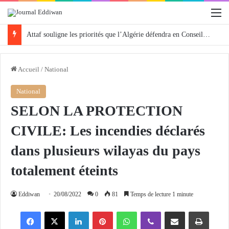
M
Attaf souligne les priorités que l’Algérie défendra en Conseil de sécurité « avec rigueur et engagement »
Accueil
/
National
National
SELON LA PROTECTION
CIVILE: Les incendies déclarés
dans plusieurs wilayas du pays
totalement éteints
Eddiwan
20/08/2022
0
81
Temps de lecture 1 minute
Facebook
X
Linkedin
Pinterest
WhatsApp
Viber
Partager par email
Imprimer