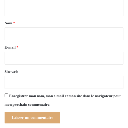
v
n
e
t
c
l
a
Nom
*
e
i
s
s
r
i
e
E-mail
*
n
i
*
s
t
Site web
r
é
s
e
Enregistrer mon nom, mon e-mail et mon site dans le navigateur pour
t
s
mon prochain commentaire.
e
f
é
l