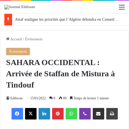
M
Attaf souligne les priorités que l’Algérie défendra en Conseil de sécurité « avec rigueur et engagement »
Accueil
/
Événement
Événement
SAHARA OCCIDENTAL :
Arrivée de Staffan de Mistura à
Tindouf
Eddiwan
15/01/2022
0
89
Temps de lecture 1 minute
Facebook
X
Linkedin
Pinterest
WhatsApp
Viber
Partager par email
Imprimer