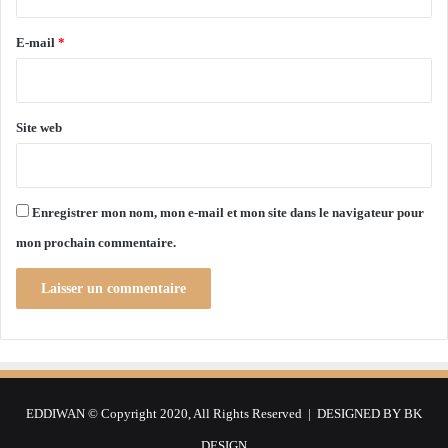
r
n
i
t
s
e
E-mail
*
é
t
*
»
r
e
d
Site web
e
s
A
f
Enregistrer mon nom, mon e-mail et mon site dans le navigateur pour
f
mon prochain commentaire.
a
i
r
e
s
p
r
é
EDDIWAN © Copyright 2020, All Rights Reserved | DESIGNED BY
BK
s
i
DESIGN