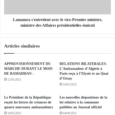
A
a
N
s
E
'
:
e
Lamamra s'entretient avec le vice-Premier ministre,
«
n
ministre des Affaires présidentielles émirati
L
t
’
r
A
e
Articles similaires
l
t
g
i
é
e
r
n
APPROVISIONNEMENT DU
RELATIONS BILATERALES:
i
t
MARCHE DURANT LE MOIS
L’Ambassadeur d’Algérie à
e
a
DE RAMADHAN :
Paris reçu à l’Elysée et au Quai
c
d’Orsay
v
12/01/2021
o
e
16/01/2022
m
c
p
l
Le Président de la République
Les nouvelles dispositions de la
t
e
reçoit les lettres de créances de
loi relative à la commune
e
v
quatre nouveaux ambassadeurs
publiées au Journal officiel
p
i
10/05/2023
04/09/2021