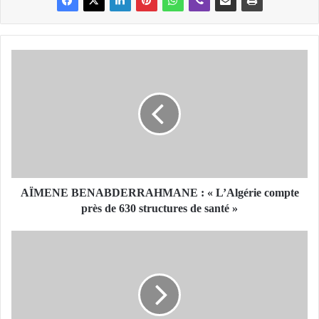
A
Ï
M
E
N
E
B
E
N
A
AÏMENE BENABDERRAHMANE : « L’Algérie compte
B
près de 630 structures de santé »
D
E
L
R
a
R
m
A
a
H
m
M
r