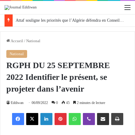
M
Attaf souligne les priorités que l’Algérie défendra en Conseil de sécurité « avec rigueur et engagement »
Accueil
/
National
National
RGPH DU 25 SEPTEMBRE
2022 Identifier le présent, se
projeter dans l’avenir
Eddiwan
06/09/2022
0
45
2 minutes de lecture
Facebook
X
Linkedin
Pinterest
WhatsApp
Viber
Partager par email
Imprimer