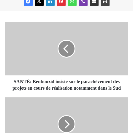
S
A
N
T
É
:
B
e
n
b
SANTÉ: Benbouzid insiste sur le parachèvement des
o
projets en cours de réalisation notamment dans le Sud
u
z
T
i
A
d
U
i
X
n
D
s
E