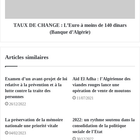
i
C
s
H
t
A
e
N
TAUX DE CHANGE : L’Euro à moins de 140 dinars
s
G
(Banque d’Algérie)
u
E
r
:
l
L
Articles similaires
e
’
p
E
a
u
r
r
Examen d’un avant-projet de loi
Aïd El Adha : l’Algérienne des
a
o
relative à la prévention et à la
viandes rouges lance une
c
à
lutte contre la traite des
opération de vente de moutons
h
personnes
m
11/07/2021
è
o
26/12/2022
v
i
e
n
La préservation de la mémoire
2022: un rythme soutenu dans la
m
s
nationale une priorité vitale
consolidation de la politique
e
d
sociale de l’Etat
04/02/2023
n
e
30/12/2022