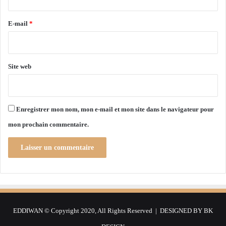
é
é
r
a
r
l
i
e
E-mail
*
i
e
*
s
)
a
t
Site web
i
o
n
n
Enregistrer mon nom, mon e-mail et mon site dans le navigateur pour
o
mon prochain commentaire.
t
a
m
m
e
n
t
d
EDDIWAN © Copyright 2020, All Rights Reserved | DESIGNED BY
BK
a
n