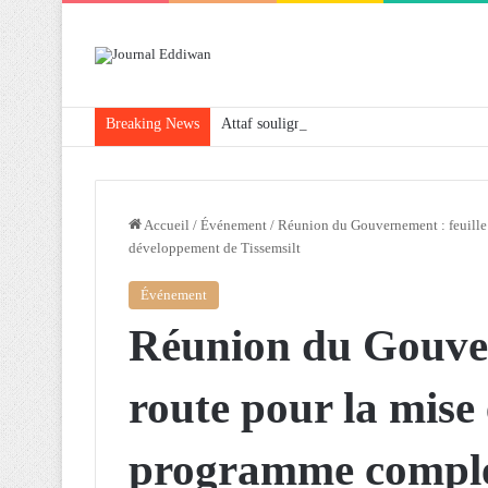
Breaking News
Attaf souligne les priorités que l’Algérie 
Accueil
/
Événement
/
Réunion du Gouvernement : feuille
développement de Tissemsilt
Événement
Réunion du Gouver
route pour la mise
programme complé