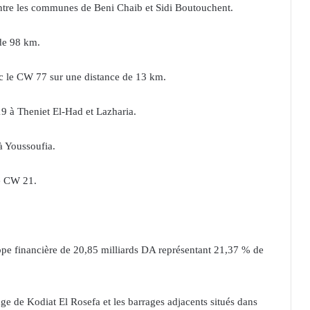
ntre les communes de Beni Chaib et Sidi Boutouchent.
de 98 km.
ec le CW 77 sur une distance de 13 km.
19 à Theniet El-Had et Lazharia.
à Youssoufia.
le CW 21.
ppe financière de 20,85 milliards DA représentant 21,37 % de
age de Kodiat El Rosefa et les barrages adjacents situés dans