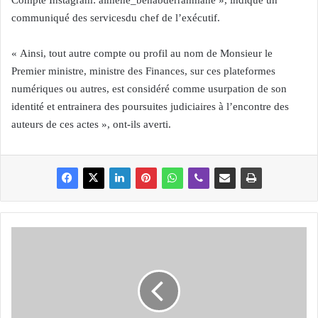
Compte Instagram: aimene_benabderrahmane », indique un
communiqué des servicesdu chef de l’exécutif.
« Ainsi, tout autre compte ou profil au nom de Monsieur le
Premier ministre, ministre des Finances, sur ces plateformes
numériques ou autres, est considéré comme usurpation de son
identité et entrainera des poursuites judiciaires à l’encontre des
auteurs de ces actes », ont-ils averti.
L
a
m
a
m
r