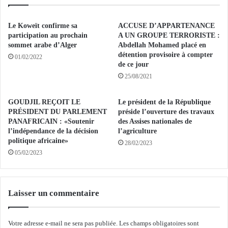
m
i
m
e
i
n
Le Koweït confirme sa
ACCUSE D’APPARTENANCE
s
n
participation au prochain
A UN GROUPE TERRORISTE :
s
e
sommet arabe d’Alger
Abdellah Mohamed placé en
a
détention provisoire à compter
m
01/02/2022
de ce jour
i
i
r
n
25/08/2021
e
i
à
s
GOUDJIL REÇOIT LE
Le président de la République
l
t
PRÉSIDENT DU PARLEMENT
préside l’ouverture des travaux
a
r
PANAFRICAIN : «Soutenir
des Assises nationales de
p
e
l’indépendance de la décision
l’agriculture
a
d
politique africaine»
28/02/2023
i
e
05/02/2023
x
l
e
a
t
P
Laisser un commentaire
à
o
l
s
a
t
Votre adresse e-mail ne sera pas publiée.
Les champs obligatoires sont
s
e