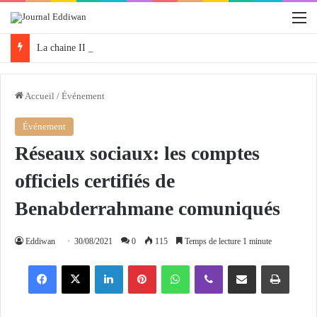
M
La chaine II de la Radio Algérienne organise la 3e édition de «Protégeons nos forêts» ce samedi
Accueil
/
Événement
Événement
Réseaux sociaux: les comptes
officiels certifiés de
Benabderrahmane comuniqués
Eddiwan
30/08/2021
0
115
Temps de lecture 1 minute
Facebook
X
Linkedin
Pinterest
WhatsApp
Viber
Partager par email
Imprimer