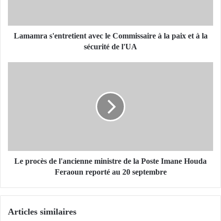
a
s
'
e
Lamamra s'entretient avec le Commissaire à la paix et à la
n
sécurité de l'UA
t
r
L
e
e
t
p
i
r
e
o
n
c
t
è
a
s
v
d
e
e
Le procès de l'ancienne ministre de la Poste Imane Houda
c
l
Feraoun reporté au 20 septembre
l
'
e
a
C
n
Articles similaires
o
c