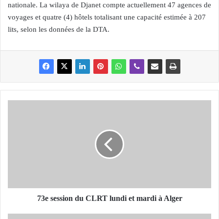
nationale. La wilaya de Djanet compte actuellement 47 agences de
voyages et quatre (4) hôtels totalisant une capacité estimée à 207
lits, selon les données de la DTA.
7
3
e
s
e
s
s
i
o
n
73e session du CLRT lundi et mardi à Alger
d
u
U