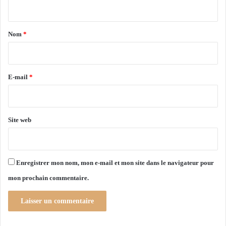
n
r
i
t
r
a
Nom
*
i
r
e
E-mail
*
*
Site web
Enregistrer mon nom, mon e-mail et mon site dans le navigateur pour
mon prochain commentaire.