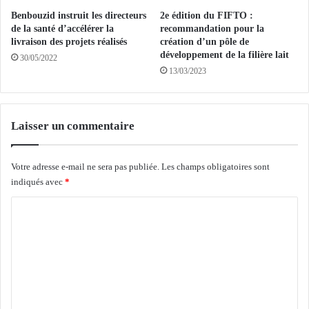
r
p
Benbouzid instruit les directeurs
2e édition du FIFTO :
r
de la santé d’accélérer la
recommandation pour la
o
livraison des projets réalisés
création d’un pôle de
l
développement de la filière lait
30/05/2022
i
13/03/2023
f
i
q
Laisser un commentaire
u
e
à
Votre adresse e-mail ne sera pas publiée.
Les champs obligatoires sont
(
indiqués avec
*
r
e
C
)
d
o
é
m
c
m
o
u
e
v