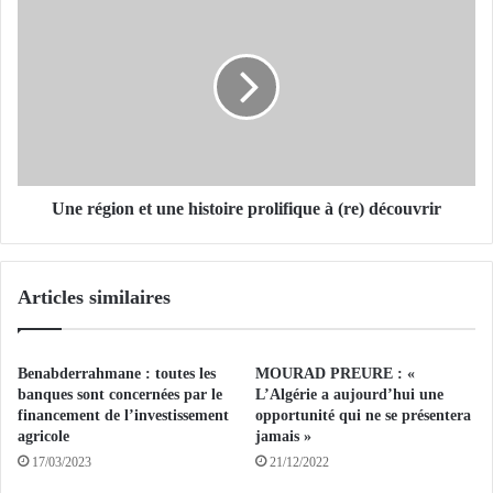
C
n
L
e
R
r
T
é
l
g
u
i
n
o
d
n
i
e
Une région et une histoire prolifique à (re) découvrir
e
t
t
u
m
n
Articles similaires
a
e
r
h
d
i
i
s
Benabderrahmane : toutes les
MOURAD PREURE : «
à
t
banques sont concernées par le
L’Algérie a aujourd’hui une
A
o
financement de l’investissement
opportunité qui ne se présentera
agricole
jamais »
l
i
g
r
17/03/2023
21/12/2022
e
e