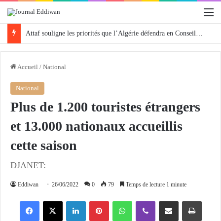
M
Attaf souligne les priorités que l’Algérie défendra en Conseil de sécurité « avec rigueur et engagement »
Accueil
/
National
National
Plus de 1.200 touristes étrangers
et 13.000 nationaux accueillis
cette saison
DJANET:
Eddiwan
26/06/2022
0
79
Temps de lecture 1 minute
Facebook
X
Linkedin
Pinterest
WhatsApp
Viber
Partager par email
Imprimer