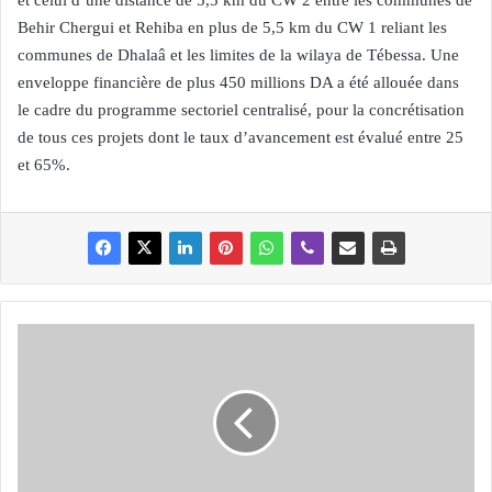
et celui d’une distance de 5,5 km du CW 2 entre les communes de
Behir Chergui et Rehiba en plus de 5,5 km du CW 1 reliant les
communes de Dhalaâ et les limites de la wilaya de Tébessa. Une
enveloppe financière de plus 450 millions DA a été allouée dans
le cadre du programme sectoriel centralisé, pour la concrétisation
de tous ces projets dont le taux d’avancement est évalué entre 25
et 65%.
S
É
T
I
F
:
A