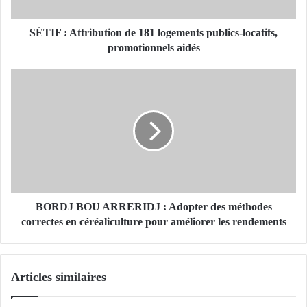
t
t
r
SÉTIF : Attribution de 181 logements publics-locatifs,
i
promotionnels aidés
b
u
B
t
O
i
R
o
D
n
J
d
B
e
O
1
U
8
A
1
R
BORDJ BOU ARRERIDJ : Adopter des méthodes
l
R
correctes en céréaliculture pour améliorer les rendements
o
E
g
R
e
I
Articles similaires
m
D
e
J
n
: