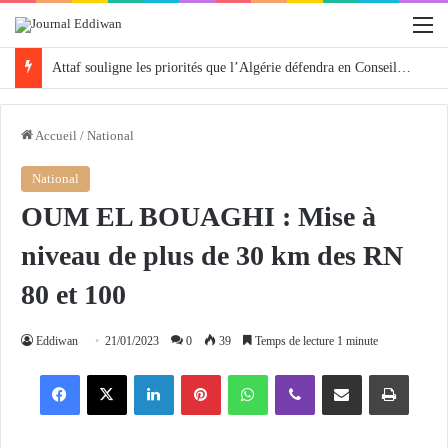
M
Attaf souligne les priorités que l’Algérie défendra en Conseil de sécurité « avec rigueur et engagement »
Accueil
/
National
National
OUM EL BOUAGHI : Mise à
niveau de plus de 30 km des RN
80 et 100
Eddiwan
21/01/2023
0
39
Temps de lecture 1 minute
Facebook
X
Linkedin
Pinterest
WhatsApp
Viber
Partager par email
Imprimer