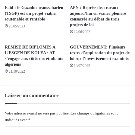
t
A
Faid : le Gazoduc transsaharien
APN : Reprise des travaux
s
d
(TSGP) est un projet viable,
aujourd’hui en séance plénière
p
o
soutenable et rentable
consacrée au débat de trois
u
projets de loi
p
26/05/2023
b
t
12/06/2022
l
e
i
r
REMISE DE DIPLOMES A
GOUVERNEMENT: Plusieurs
c
d
L’ESGEN DE KOLEA : AT
textes d’application du projet de
s
e
s’engage aux côtés des étudiants
loi sur l’investissement examinés
-
s
algériens
10/07/2022
l
m
21/10/2022
o
é
c
t
a
h
t
o
Laisser un commentaire
i
d
f
e
s
Votre adresse e-mail ne sera pas publiée.
Les champs obligatoires sont
s
,
indiqués avec
*
c
p
o
C
r
r