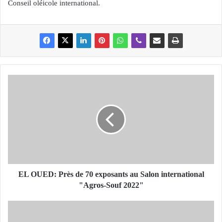
Conseil oléicole international.
E
L
O
U
E
D
:
P
r
è
EL OUED: Près de 70 exposants au Salon international
s
"Agros-Souf 2022"
d
e
O
7
R