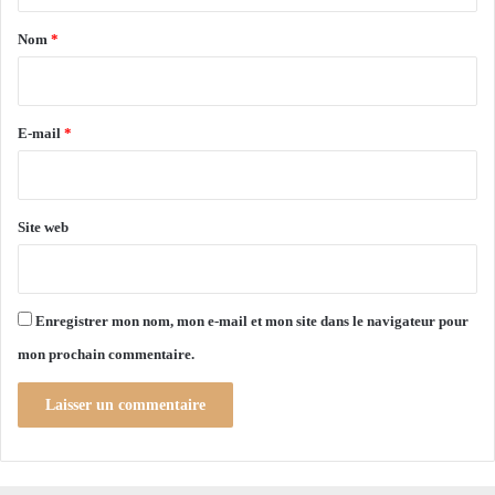
2
a
2
Nom
*
"
i
r
e
E-mail
*
*
Site web
Enregistrer mon nom, mon e-mail et mon site dans le navigateur pour
mon prochain commentaire.