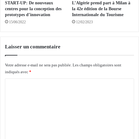
r
i
START-UP: De nouveaux
L’Algérie prend part à Milan à
n
l
centres pour la conception des
la 42e édition de la Bourse
a
a
prototypes d’innovation
Internationale du Tourisme
t
y
15/06/2022
12/02/2023
i
a
o
p
n
r
a
Laisser un commentaire
i
l
v
"
é
Votre adresse e-mail ne sera pas publiée.
Les champs obligatoires sont
A
e
g
indiqués avec
*
d
r
’
C
o
e
s
a
o
-
u
m
S
o
m
u
e
f
n
2
0
t