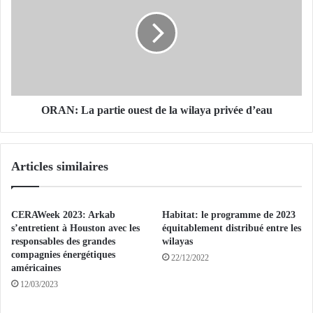
0
A
e
N
x
:
p
L
o
a
s
p
a
a
n
r
ORAN: La partie ouest de la wilaya privée d’eau
t
t
s
i
a
e
Articles similaires
u
o
S
u
a
e
l
s
CERAWeek 2023: Arkab
Habitat: le programme de 2023
o
t
s’entretient à Houston avec les
équitablement distribué entre les
n
d
responsables des grandes
wilayas
i
compagnies énergétiques
e
22/12/2022
américaines
n
l
t
12/03/2023
a
e
w