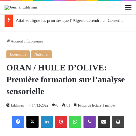
M
Attaf souligne les priorités que l’Algérie défendra en Conseil de sécurité « avec rigueur et engagement »
Accueil
/
Économie
Économie
National
ORAN / HUILE D’OLIVE:
Première formation sur l’analyse
sensorielle
Eddiwan
14/12/2022
0
81
Temps de lecture 1 minute
Facebook
X
Linkedin
Pinterest
WhatsApp
Viber
Partager par email
Imprimer