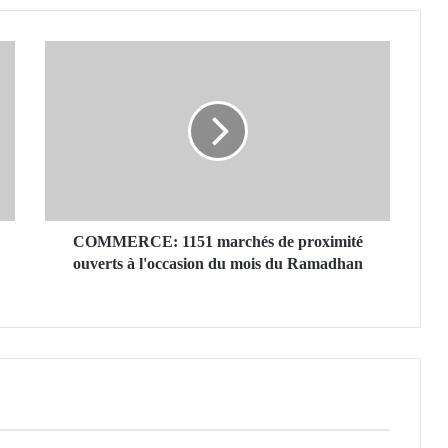
C
O
M
M
E
R
C
E
:
1
COMMERCE: 1151 marchés de proximité
1
ouverts à l'occasion du mois du Ramadhan
5
1
m
a
r
c
h
é