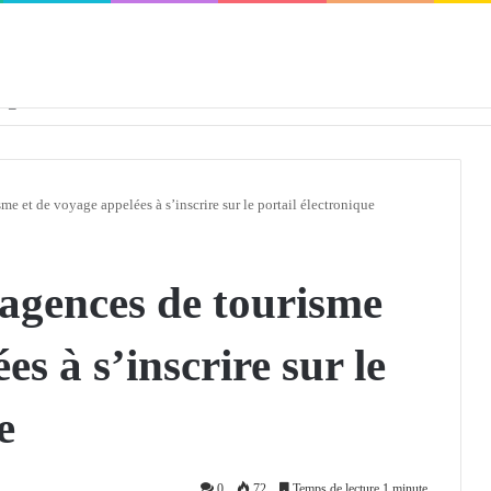
défendra en Conseil de sécurité « avec rigueur et engagement »
 et de voyage appelées à s’inscrire sur le portail électronique
gences de tourisme
es à s’inscrire sur le
e
0
72
Temps de lecture 1 minute