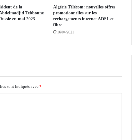
s
ésident de la
Algérie Télécom: nouvelles offres
d
 Abdelmadjid Tebboune
promotionnelles sur les
e
 Russie en mai 2023
rechargements internet ADSL et
p
fibre
r
16/04/2021
o
x
i
m
i
t
é
o
u
ires sont indiqués avec
*
v
e
r
t
s
à
l
'