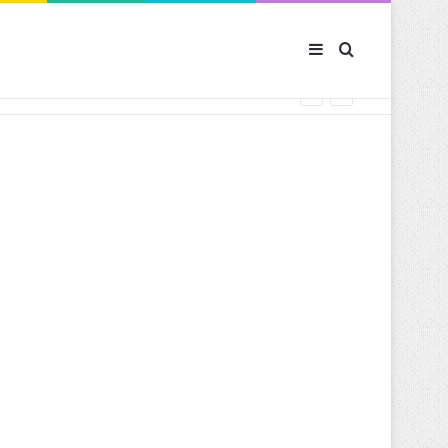
Sidebar (barre latér
Rechercher