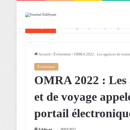
Breaking News
Attaf souligne les priorités que l’Algérie 
Accueil
/
Événement
/
OMRA 2022 : Les agences de tourisme
Événement
OMRA 2022 : Les a
et de voyage appelé
portail électroniqu
Eddiwan
28/03/2022