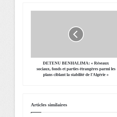
D
E
T
E
N
U
B
E
N
H
DETENU BENHALIMA: « Réseaux
A
sociaux, fonds et parties étrangères parmi les
L
plans ciblant la stabilité de l'Algérie »
I
M
A
:
«
Articles similaires
R