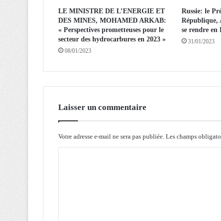
é
LE MINISTRE DE L’ENERGIE ET
Russie: le Pr
s
DES MINES, MOHAMED ARKAB:
République,
e
« Perspectives prometteuses pour le
se rendre en
a
secteur des hydrocarbures en 2023 »
31/01/2023
u
08/01/2023
x
s
o
c
i
a
Laisser un commentaire
u
x
,
Votre adresse e-mail ne sera pas publiée.
Les champs obligato
f
C
o
n
o
d
m
s
e
m
t
e
p