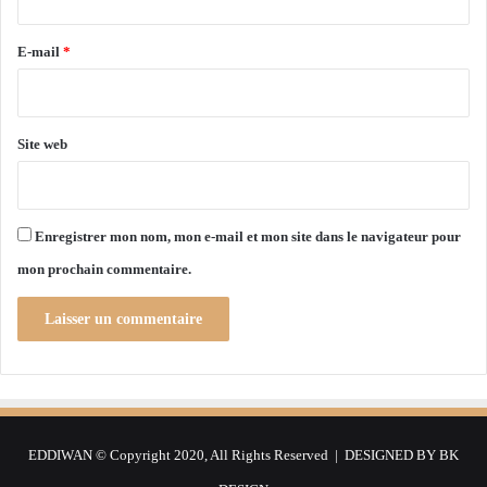
l
é
r
a
e
g
e
E-mail
*
n
o
A
*
u
l
v
g
e
Site web
é
r
r
n
i
a
e
n
Enregistrer mon nom, mon e-mail et mon site dans le navigateur pour
c
mon prochain commentaire.
e
d
e
l
'
a
c
t
EDDIWAN © Copyright 2020, All Rights Reserved | DESIGNED BY
BK
i
o