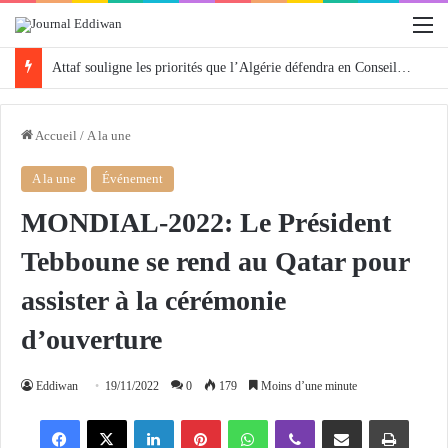
M
Attaf souligne les priorités que l’Algérie défendra en Conseil de sécurité « avec rigueur et engagement »
Accueil
/
A la une
A la une
Événement
MONDIAL-2022: Le Président
Tebboune se rend au Qatar pour
assister à la cérémonie
d’ouverture
Eddiwan
19/11/2022
0
179
Moins d’une minute
Facebook
X
Linkedin
Pinterest
WhatsApp
Viber
Partager par email
Imprimer