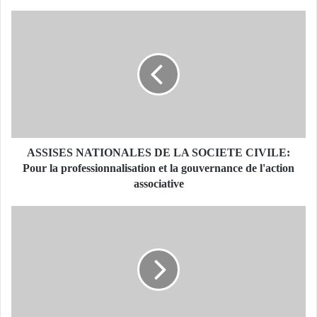
A
S
S
I
S
E
S
N
A
T
ASSISES NATIONALES DE LA SOCIETE CIVILE:
I
Pour la professionnalisation et la gouvernance de l'action
O
associative
N
A
L
L
e
E
P
S
r
D
é
E
s
L
i
A