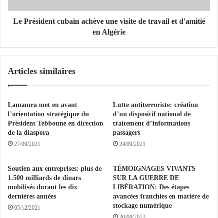
d
S
e
O
n
Le Président cubain achève une visite de travail et d'amitié
C
t
en Algérie
I
c
E
u
T
b
Articles similaires
E
a
C
i
I
n
V
a
Lamamra met en avant
Lutte antiterroriste: création
I
c
l’orientation stratégique du
d’un dispositif national de
L
h
Président Tebboune en direction
traitement d’informations
E
de la diaspora
passagers
è
:
v
27/09/2021
24/09/2021
P
e
o
u
Soutien aux entreprises: plus de
TÉMOIGNAGES VIVANTS
u
n
1.500 milliards de dinars
SUR LA GUERRE DE
r
e
mobilisés durant les dix
LIBÉRATION: Des étapes
l
v
dernières années
avancées franchies en matière de
a
i
stockage numérique
05/12/2021
p
s
20/08/2022