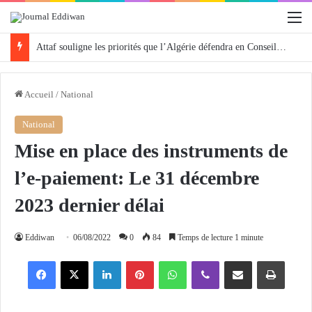
M
Attaf souligne les priorités que l’Algérie défendra en Conseil de sécurité « avec rigueur et engagement »
Accueil
/
National
National
Mise en place des instruments de
l’e-paiement: Le 31 décembre
2023 dernier délai
Eddiwan
06/08/2022
0
84
Temps de lecture 1 minute
Facebook
X
Linkedin
Pinterest
WhatsApp
Viber
Partager par email
Imprimer