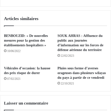
S
A
a
M
i
P
s
Articles similaires
D
i
’
e
E
d
X
BENBOUZID: « De nouvelles
SOUK AHRAS : Affluence du
e
C
mesures pour la gestion des
public aux journées
1
E
établissements hospitaliers »
d’information sur les forces de
5
L
défense aérienne du territoire
10/06/2022
.
L
22/02/2023
0
E
0
N
Véhicules d’occasion: la hausse
Pluies sous forme d’averses
0
C
des prix risque de durer
orageuses dans plusieurs wilayas
p
E
du pays à partir de ce vendredi
07/02/2021
a
A
22/10/2021
q
L
u
G
e
E
t
R
Laisser un commentaire
s
I