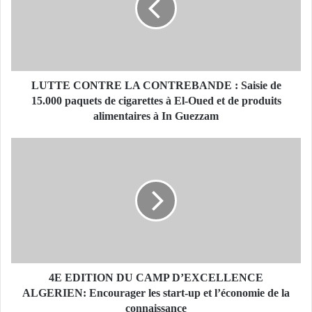
E
C
O
N
T
R
LUTTE CONTRE LA CONTREBANDE : Saisie de
E
15.000 paquets de cigarettes à El-Oued et de produits
L
alimentaires à In Guezzam
A
C
4
O
E
N
E
T
D
R
I
E
T
B
I
A
O
N
N
D
D
4E EDITION DU CAMP D’EXCELLENCE
E
U
ALGERIEN: Encourager les start-up et l’économie de la
:
C
connaissance