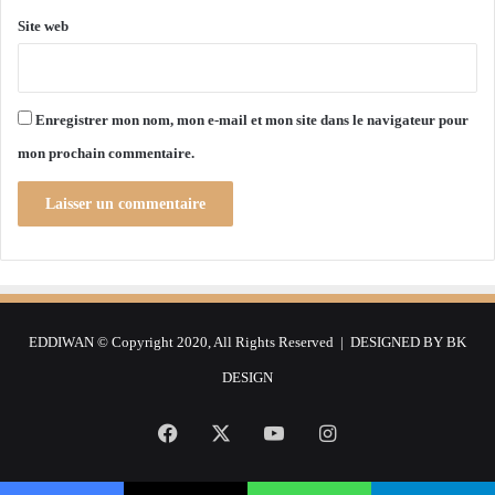
d
u
Site web
e
p
p
e
r
t
o
l
Enregistrer mon nom, mon e-mail et mon site dans le navigateur pour
d
’
mon prochain commentaire.
u
é
i
c
t
o
s
n
a
o
l
m
i
i
m
e
EDDIWAN © Copyright 2020, All Rights Reserved | DESIGNED BY
BK
e
d
n
e
DESIGN
t
l
a
a
Facebook
X
YouTube
Instagram
i
c
r
o
e
n