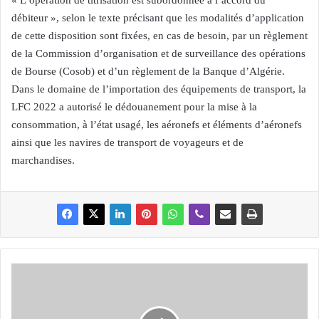
« L’opération de titrisation est subordonnée à l’accord du
débiteur », selon le texte précisant que les modalités d’application
de cette disposition sont fixées, en cas de besoin, par un règlement
de la Commission d’organisation et de surveillance des opérations
de Bourse (Cosob) et d’un règlement de la Banque d’Algérie.
Dans le domaine de l’importation des équipements de transport, la
LFC 2022 a autorisé le dédouanement pour la mise à la
consommation, à l’état usagé, les aéronefs et éléments d’aéronefs
ainsi que les navires de transport de voyageurs et de
marchandises.
L
U
T
T