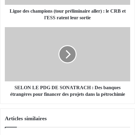
c
h
Ligue des champions (tour préliminaire aller) : le CRB et
a
l'ESS ratent leur sortie
m
p
S
i
E
o
L
n
O
s
N
(
L
t
E
o
P
u
D
r
G
SELON LE PDG DE SONATRACH : Des banques
p
D
étrangères pour financer des projets dans la pétrochimie
r
E
é
S
l
O
Articles similaires
i
N
m
A
i
T