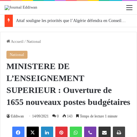
M
Attaf souligne les priorités que l’Algérie défendra en Conseil de sécurité « avec rigueur et engagement »
Accueil
/
National
National
MINISTERE DE
L’ENSEIGNEMENT
SUPERIEUR : Ouverture de
1655 nouveaux postes budgétaires
Eddiwan
14/09/2021
0
143
Temps de lecture 1 minute
Facebook
X
Linkedin
Pinterest
WhatsApp
Viber
Partager par email
Imprimer