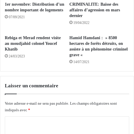
n
R
1er novembre: Distribution d’un
CRIMINALITE: Baisse des
a
A
nombre important de logements
affaires d’agression en mars
i
C
dernier
07/09/2021
r
H
19/04/2022
e
:
a
D
Rebiga et Merad rendent visite
Hamid Hamdani : » 8500
l
e
au moudjahid colonel Youcef
hectares de forêts détruits, on
l
s
Khatib
assiste à un phénomène criminel
e
b
grave «
24/03/2023
r
a
14/07/2021
)
n
:
q
l
u
e
e
Laisser un commentaire
C
s
R
é
B
t
Votre adresse e-mail ne sera pas publiée.
Les champs obligatoires sont
e
r
indiqués avec
*
t
a
C
l
n
'
g
o