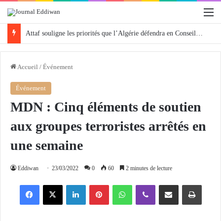
M
Attaf souligne les priorités que l’Algérie défendra en Conseil de sécurité « avec rigueur et engagement »
Accueil
/
Événement
Événement
MDN : Cinq éléments de soutien
aux groupes terroristes arrêtés en
une semaine
Eddiwan
23/03/2022
0
60
2 minutes de lecture
Facebook
X
Linkedin
Pinterest
WhatsApp
Viber
Partager par email
Imprimer