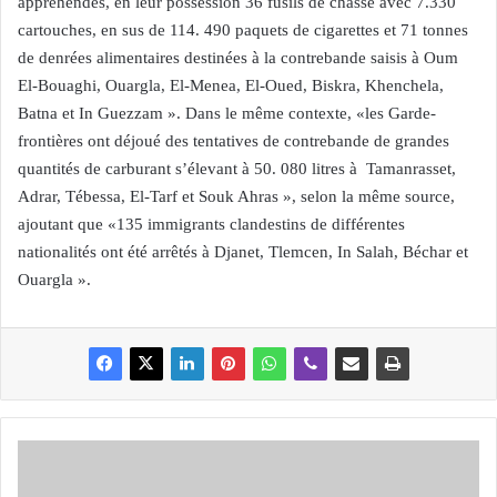
appréhendés, en leur possession 36 fusils de chasse avec 7.330
cartouches, en sus de 114. 490 paquets de cigarettes et 71 tonnes
de denrées alimentaires destinées à la contrebande saisis à Oum
El-Bouaghi, Ouargla, El-Menea, El-Oued, Biskra, Khenchela,
Batna et In Guezzam ». Dans le même contexte, «les Garde-
frontières ont déjoué des tentatives de contrebande de grandes
quantités de carburant s’élevant à 50. 080 litres à Tamanrasset,
Adrar, Tébessa, El-Tarf et Souk Ahras », selon la même source,
ajoutant que «135 immigrants clandestins de différentes
nationalités ont été arrêtés à Djanet, Tlemcen, In Salah, Béchar et
Ouargla ».
L
e