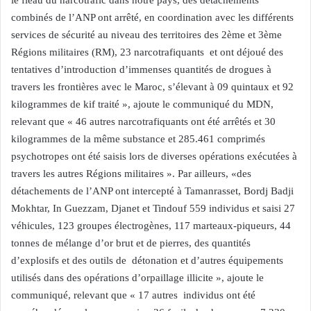
le fléau du narcotrafic dans notre pays, des détachements
combinés de l’ANP ont arrêté, en coordination avec les différents
services de sécurité au niveau des territoires des 2ème et 3ème
Régions militaires (RM), 23 narcotrafiquants et ont déjoué des
tentatives d’introduction d’immenses quantités de drogues à
travers les frontières avec le Maroc, s’élevant à 09 quintaux et 92
kilogrammes de kif traité », ajoute le communiqué du MDN,
relevant que « 46 autres narcotrafiquants ont été arrêtés et 30
kilogrammes de la même substance et 285.461 comprimés
psychotropes ont été saisis lors de diverses opérations exécutées à
travers les autres Régions militaires ». Par ailleurs, «des
détachements de l’ANP ont intercepté à Tamanrasset, Bordj Badji
Mokhtar, In Guezzam, Djanet et Tindouf 559 individus et saisi 27
véhicules, 123 groupes électrogènes, 117 marteaux-piqueurs, 44
tonnes de mélange d’or brut et de pierres, des quantités
d’explosifs et des outils de détonation et d’autres équipements
utilisés dans des opérations d’orpaillage illicite », ajoute le
communiqué, relevant que « 17 autres individus ont été