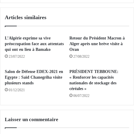
c
m
h
e
Articles similaires
a
d
m
A
p
b
d
d
L’Algérie exprime sa vive
Retour du Président Macron à
'
a
préoccupation face aux attentats
Alger après une brève visite à
a
l
qui ont eu lieu à Bamako
Oran
c
l
23/07/2022
27/08/2022
t
a
i
h
Salon de Défense EDEX-2021 en
PRÉSIDENT TEBBOUNE:
v
,
Egypte : Saïd Chanegriha visite
« Renforcer les capacités
i
c
plusieurs stands
nationales de stockage des
t
o
céréales »
01/12/2021
é
n
06/07/2022
d
d
e
a
s
m
p
n
Laisser un commentaire
h
é
a
à