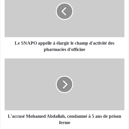
S
N
A
P
O
a
p
p
Le SNAPO appelle à élargir le champ d'activité des
e
pharmacies d'officine
l
l
L
e
'
à
a
é
c
l
c
a
u
r
s
g
é
i
M
r
o
L'accusé Mohamed Abdallah, condamné à 5 ans de prison
l
h
ferme
e
a