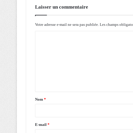
s
Laisser un commentaire
o
m
m
Votre adresse e-mail ne sera pas publiée.
Les champs obligato
e
C
t
s
o
e
m
t
r
m
e
e
d
n
o
n
t
n
a
e
Nom
*
à
i
T
r
i
k
e
E-mail
*
j