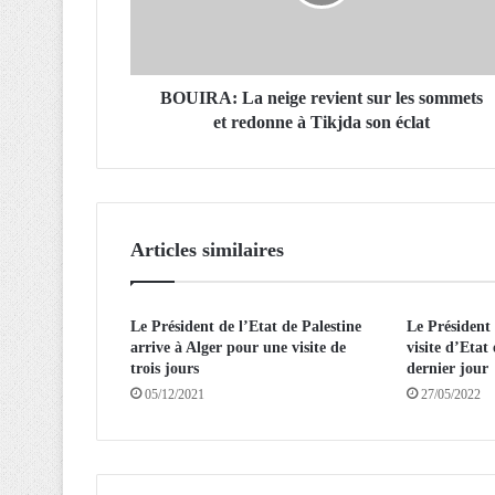
A
:
L
a
n
BOUIRA: La neige revient sur les sommets
e
et redonne à Tikjda son éclat
i
g
e
r
e
Articles similaires
v
i
e
Le Président de l’Etat de Palestine
Le Président
n
arrive à Alger pour une visite de
visite d’Etat 
t
trois jours
dernier jour
s
05/12/2021
27/05/2022
u
r
l
e
s