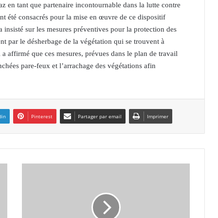
az en tant que partenaire incontournable dans la lutte contre
nt été consacrés pour la mise en œuvre de ce dispositif
l a insisté sur les mesures préventives pour la protection des
nt par le désherbage de la végétation qui se trouvent à
 a affirmé que ces mesures, prévues dans le plan de travail
chées pare-feux et l’arrachage des végétations afin
din
Pinterest
Partager par email
Imprimer
M
O
R
S
U