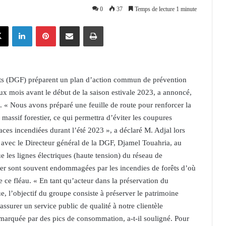
0
37
Temps de lecture 1 minute
X
Linkedin
Pinterest
Partager par email
Imprimer
rêts (DGF) préparent un plan d’action commun de prévention
deux mois avant le début de la saison estivale 2023, a annoncé,
 « Nous avons préparé une feuille de route pour renforcer la
massif forestier, ce qui permettra d’éviter les coupures
ces incendiées durant l’été 2023 », a déclaré M. Adjal lors
avec le Directeur général de la DGF, Djamel Touahria, au
e les lignes électriques (haute tension) du réseau de
estier sont souvent endommagées par les incendies de forêts d’où
 ce fléau. « En tant qu’acteur dans la préservation du
ue, l’objectif du groupe consiste à préserver le patrimoine
’assurer un service public de qualité à notre clientèle
 marquée par des pics de consommation, a-t-il souligné. Pour