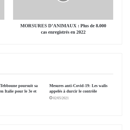
R
E
S
D
’
MORSURES D’ANIMAUX : Plus de 8.000
A
cas enregistrés en 2022
N
I
M
A
U
X
:
P
 Tebboune poursuit sa
Mesures anti-Covid-19: Les walis
l
en Italie pour le 3e et
appelés à durcir le contrôle
u
02/05/2021
s
d
e
8
.
0