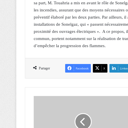
sa part, M. Touahria a mis en avant le rôle de Sonelg
les incendies, assurant que des moyens nécessaires o
préventif élaboré par les deux parties. Par ailleurs, i
installations de Sonelgaz, qui « passent nécessaireme
proximité des ouvrages électriques ». A ce propos, il
commun, portent notamment sur la réalisation de tran
d’empêcher la progression des flammes.
Partager
Facebook
X
Linke
B
O
U
I
R