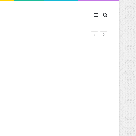
Sidebar (barre latér
Rechercher