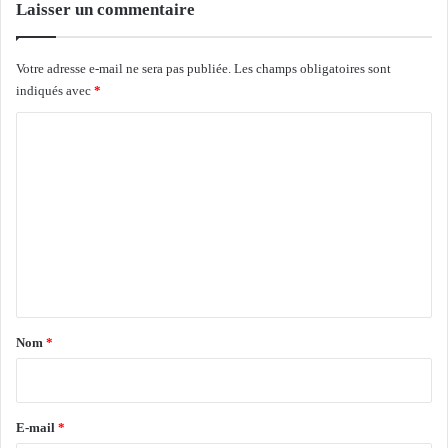
i
Laisser un commentaire
r
e
c
Votre adresse e-mail ne sera pas publiée.
Les champs obligatoires sont
t
indiqués avec
*
e
C
u
r
o
c
m
e
n
m
t
e
r
n
a
l
t
d
a
e
Nom
*
s
i
S
r
e
r
e
E-mail
*
v