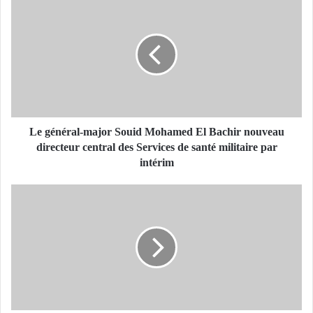
e
g
é
n
é
r
a
l
-
Le général-major Souid Mohamed El Bachir nouveau
m
directeur central des Services de santé militaire par
a
intérim
j
o
D
r
é
S
c
o
è
u
s
i
d
d
u
M
m
o
o