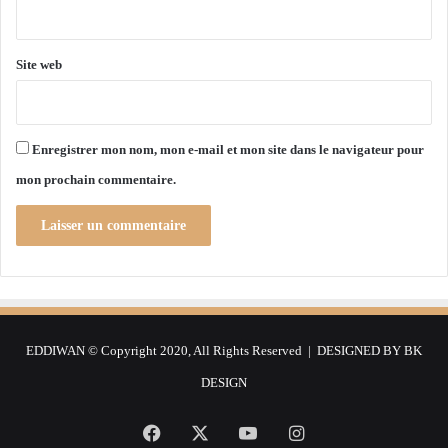
*
i
c
e
Site web
s
d
e
s
Enregistrer mon nom, mon e-mail et mon site dans le navigateur pour
a
mon prochain commentaire.
n
t
é
m
i
l
i
t
EDDIWAN © Copyright 2020, All Rights Reserved | DESIGNED BY
BK
a
i
DESIGN
r
e
Facebook
X
YouTube
Instagram
p