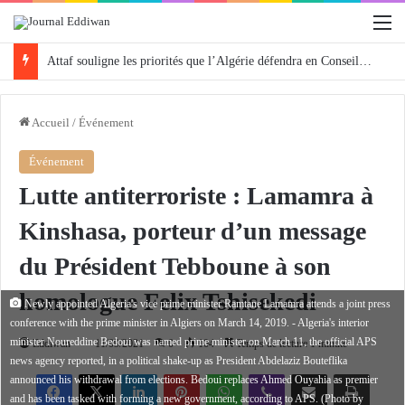
M
Attaf souligne les priorités que l’Algérie défendra en Conseil de sécurité « avec rigueur et engagement »
Accueil
/
Événement
Événement
Lutte antiterroriste : Lamamra à
Kinshasa, porteur d’un message
du Président Tebboune à son
homologue Felix Tshisekedi
Newly appointed Algeria's vice prime minister Ramtane Lamamra attends a joint press
conference with the prime minister in Algiers on March 14, 2019. - Algeria's interior
minister Noureddine Bedoui was named prime minister on March 11, the official APS
Eddiwan
11/09/2021
0
104
Temps de lecture 1 minute
news agency reported, in a political shake-up as President Abdelaziz Bouteflika
Facebook
X
Linkedin
Pinterest
WhatsApp
Viber
Partager par email
Imprimer
announced his withdrawal from elections. Bedoui replaces Ahmed Ouyahia as premier
and has been tasked with forming a new government, according to APS. (Photo by