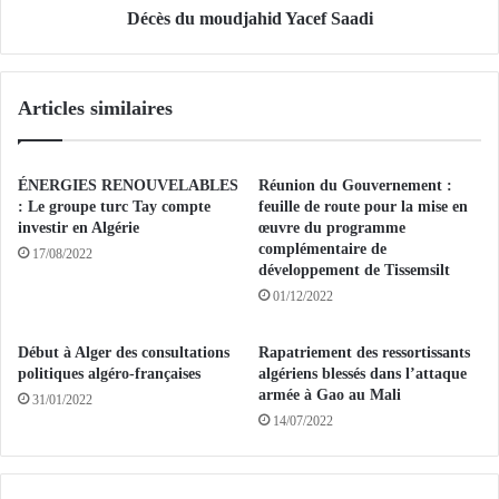
h
u
Décès du moudjahid Yacef Saadi
a
d
m
j
e
a
Articles similaires
d
h
E
i
l
d
B
Y
ÉNERGIES RENOUVELABLES
Réunion du Gouvernement :
a
a
: Le groupe turc Tay compte
feuille de route pour la mise en
c
c
investir en Algérie
œuvre du programme
h
complémentaire de
e
17/08/2022
développement de Tissemsilt
i
f
r
01/12/2022
S
n
a
o
a
Début à Alger des consultations
Rapatriement des ressortissants
u
d
politiques algéro-françaises
algériens blessés dans l’attaque
v
i
armée à Gao au Mali
31/01/2022
e
14/07/2022
a
u
d