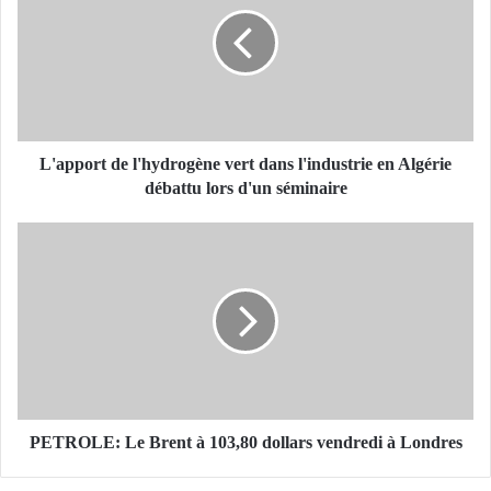
a
p
p
o
r
t
d
e
L'apport de l'hydrogène vert dans l'industrie en Algérie
l
débattu lors d'un séminaire
'
h
P
y
E
d
T
r
R
o
O
g
L
è
E
n
:
e
L
v
e
PETROLE: Le Brent à 103,80 dollars vendredi à Londres
e
B
r
r