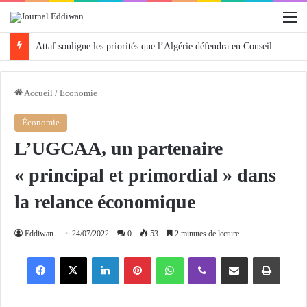
M
Attaf souligne les priorités que l’Algérie défendra en Conseil de sécurité « avec rigueur et engagement »
Accueil
/
Économie
Économie
L’UGCAA, un partenaire
« principal et primordial » dans
la relance économique
Eddiwan
24/07/2022
0
53
2 minutes de lecture
Facebook
X
Linkedin
Pinterest
WhatsApp
Viber
Partager par email
Imprimer