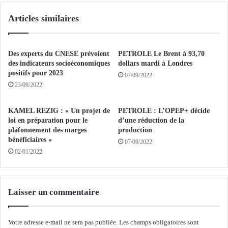
t
e
Articles similaires
d
n
a
t
n
à
s
1
Des experts du CNESE prévoient
PETROLE Le Brent à 93,70
l
0
des indicateurs socioéconomiques
dollars mardi à Londres
'
3
positifs pour 2023
07/09/2022
i
,
23/09/2022
n
8
d
0
KAMEL REZIG : « Un projet de
PETROLE : L’OPEP+ décide
u
d
loi en préparation pour le
d’une réduction de la
s
o
plafonnement des marges
production
t
l
bénéficiaires »
07/09/2022
r
l
02/01/2022
i
a
e
r
e
s
n
v
Laisser un commentaire
A
e
l
n
g
Votre adresse e-mail ne sera pas publiée.
Les champs obligatoires sont
d