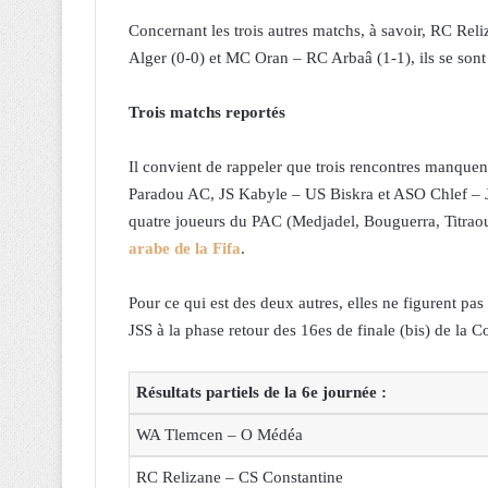
Concernant les trois autres matchs, à savoir, RC R
Alger (0-0) et MC Oran – RC Arbaâ (1-1), ils se sont
Trois matchs reportés
Il convient de rappeler que trois rencontres manquent
Paradou AC, JS Kabyle – US Biskra et ASO Chlef – JS
quatre joueurs du PAC (Medjadel, Bouguerra, Titraoui
arabe de la Fifa
.
Pour ce qui est des deux autres, elles ne figurent pa
JSS à la phase retour des 16es de finale (bis) de la 
Résultats partiels de la 6e journée :
WA Tlemcen – O Médéa
RC Relizane – CS Constantine