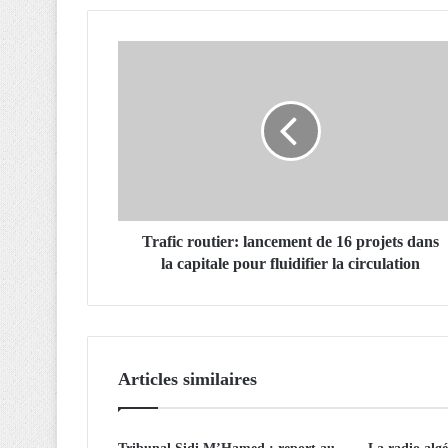
T
r
a
f
i
c
r
o
u
t
Trafic routier: lancement de 16 projets dans
i
la capitale pour fluidifier la circulation
e
r
:
l
a
Articles similaires
n
c
e