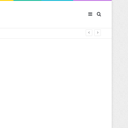
Sidebar (barre latér
Rechercher