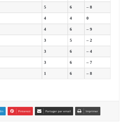
5
6
– 8
4
4
0
4
6
– 9
3
5
– 2
3
6
– 4
3
6
– 7
1
6
– 8
din
Pinterest
Partager par email
Imprimer