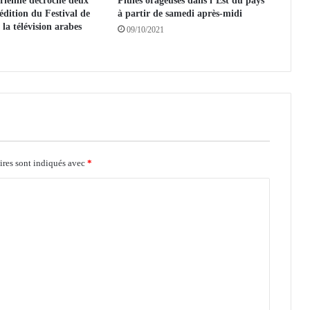
érienne décroche deux
Pluies orageuses dans l’Est du pays
r
 édition du Festival de
à partir de samedi après-midi
o
 la télévision arabes
09/10/2021
n
t
a
l
i
e
r
d
e
D
ires sont indiqués avec
*
e
b
d
e
b
d
a
n
s
l