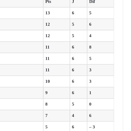
Pts
J
Dif
13
6
5
12
5
6
12
5
4
11
6
8
11
6
5
11
6
3
10
6
3
9
6
1
8
5
0
7
4
6
5
6
– 3