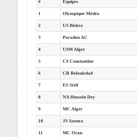
#
Equipes
1
Olympique Médéa
2
US Biskra
3
Paradou AC
4
USM Alger
5
CS Constantine
6
CR Belouizdad
7
ES Sétif
8
NA Husseïn Dey
9
MC Alger
10
JS Saoura
11
MC Oran