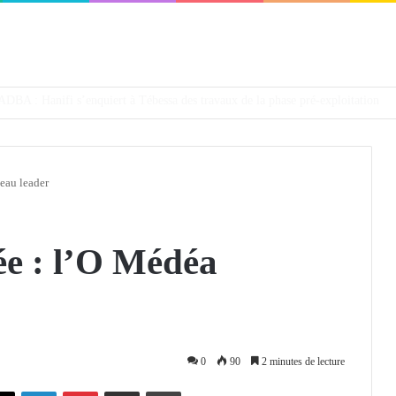
défendra en Conseil de sécurité « avec rigueur et engagement »
eau leader
ée : l’O Médéa
0
90
2 minutes de lecture
X
Linkedin
Pinterest
Partager par email
Imprimer