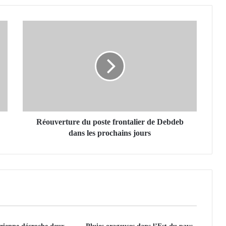
R
é
o
u
v
e
r
t
u
r
Réouverture du poste frontalier de Debdeb
e
dans les prochains jours
d
u
p
o
s
t
e
f