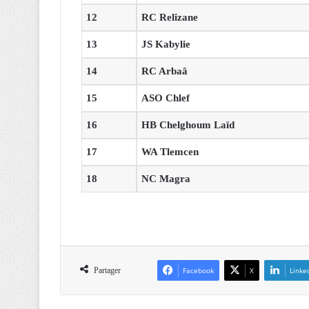
12
RC Relizane
13
JS Kabylie
14
RC Arbaâ
15
ASO Chlef
16
HB Chelghoum Laïd
17
WA Tlemcen
18
NC Magra
Partager
Facebook
X
Linke