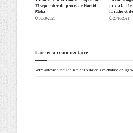
Tribunal Sidi M’Hamed : report au
La radio alg
m
13 septembre du procès de Hamid
prix à la 21e
e
Melzi
la radio et de
n
06/09/2021
23/10/2021
t
d
e
1
6
p
Laisser un commentaire
r
o
j
Votre adresse e-mail ne sera pas publiée.
Les champs obligato
e
C
t
s
o
d
m
a
n
m
s
e
l
n
a
c