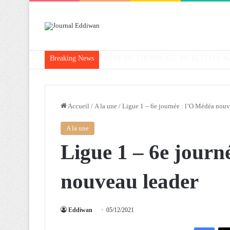
Breaking News
Attaf souligne les priorités que l’Algérie 
Accueil
/
A la une
/
Ligue 1 – 6e journée : l’O Médéa nouv
A la une
Ligue 1 – 6e journ
nouveau leader
Eddiwan
05/12/2021
Facebook