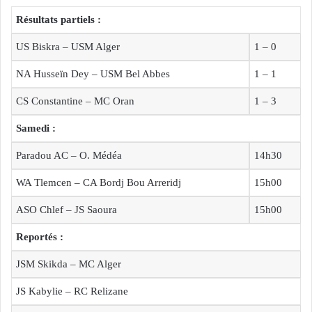
Résultats partiels :
US Biskra – USM Alger
1 – 0
NA Husseïn Dey – USM Bel Abbes
1 – 1
CS Constantine – MC Oran
1 – 3
Samedi :
Paradou AC – O. Médéa
14h30
WA Tlemcen – CA Bordj Bou Arreridj
15h00
ASO Chlef – JS Saoura
15h00
Reportés :
JSM Skikda – MC Alger
JS Kabylie – RC Relizane