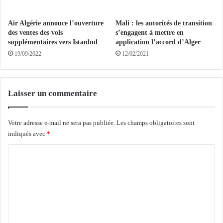
é
a
c
u
Air Algérie annonce l’ouverture
Mali : les autorités de transition
i
x
des ventes des vols
s’engagent à mettre en
a
c
supplémentaires vers Istanbul
application l’accord d’Alger
l
a
19/09/2022
12/02/2021
i
s
s
,
é
1
d
5
Laisser un commentaire
a
7
n
g
s
u
Votre adresse e-mail ne sera pas publiée.
Les champs obligatoires sont
l
é
indiqués avec
*
’
r
C
é
i
m
s
o
i
o
m
g
n
r
s
m
a
e
e
t
t