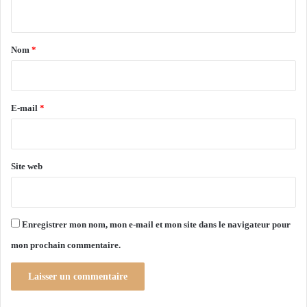
i
n
0
o
4
t
n
d
a
c
é
Nom
*
l
c
i
a
è
r
n
s
d
e
E-mail
*
e
*
s
t
i
Site web
n
e
Enregistrer mon nom, mon e-mail et mon site dans le navigateur pour
mon prochain commentaire.