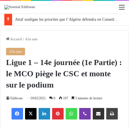
M
Attaf souligne les priorités que l’Algérie défendra en Conseil de sécurité « avec rigueur et engagement »
Accueil
/
A la une
A la une
Ligue 1 – 14e journée (1e Partie) :
le MCO piège le CSC et monte
sur le podium
Eddiwan
19/02/2021
0
197
3 minutes de lecture
Facebook
X
Linkedin
Pinterest
WhatsApp
Viber
Partager par email
Imprimer