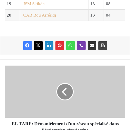
19
JSM Skikda
13
08
20
CAB Bou Arréridj
13
04
E
L
T
A
R
F
:
D
é
m
EL TARF: Démantèlement d'un réseau spécialisé dans
a