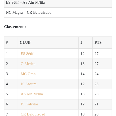
ES Sétif – AS Ain M’lila
NC Magra – CR Belouizdad
Classement :
#
CLUB
J
PTS
1
ES Sétif
12
27
2
O Médéa
13
27
3
MC Oran
14
24
4
JS Saoura
12
23
5
AS Ain M’lila
13
23
6
JS Kabylie
12
21
7
CR Belouizdad
10
20