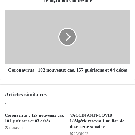
l’émigration clandestine
n
t
C
è
o
l
r
e
o
m
n
e
a
n
v
t
i
d
r
'
u
Coronavirus : 182 nouveaux cas, 157 guérisons et 04 décès
u
s
n
:
r
1
Articles similaires
é
8
s
2
e
n
a
o
Coronavirus : 127 nouveaux cas,
VACCIN ANTI-COVID
u
u
101 guérisons et 03 décès
L’Algérie recevra 1 million de
s
v
doses cette semaine
10/04/2021
p
e
25/06/2021