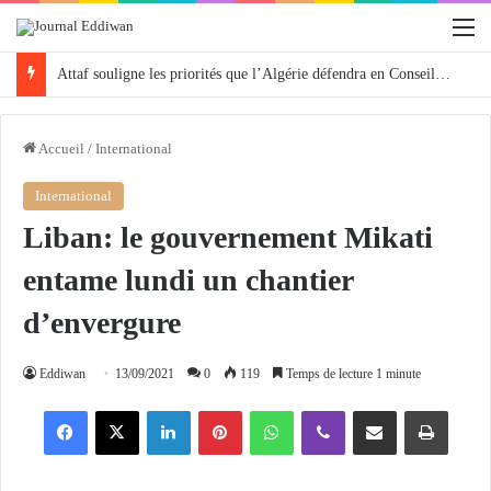
M
Attaf souligne les priorités que l’Algérie défendra en Conseil de sécurité « avec rigueur et engagement »
Accueil
/
International
International
Liban: le gouvernement Mikati
entame lundi un chantier
d’envergure
Eddiwan
13/09/2021
0
119
Temps de lecture 1 minute
Facebook
X
Linkedin
Pinterest
WhatsApp
Viber
Partager par email
Imprimer