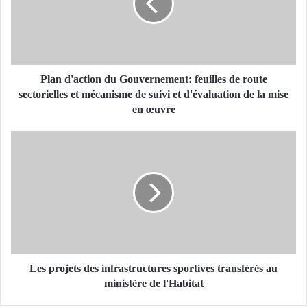
d
'
a
c
t
i
Plan d'action du Gouvernement: feuilles de route
o
sectorielles et mécanisme de suivi et d'évaluation de la mise
n
en œuvre
d
u
L
G
e
o
s
u
p
v
r
e
o
r
j
n
e
e
t
m
s
Les projets des infrastructures sportives transférés au
e
d
ministère de l'Habitat
n
e