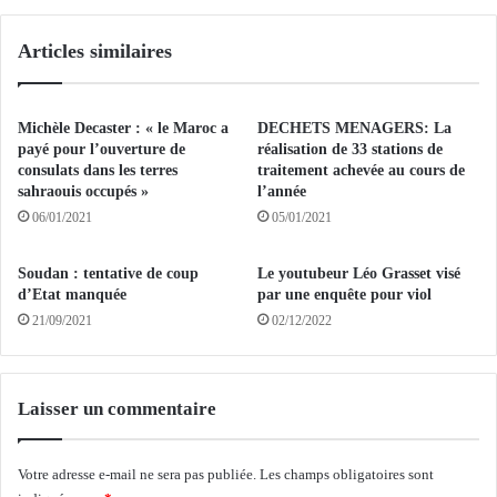
t
s
:
i
Articles similaires
f
n
e
f
u
r
i
a
Michèle Decaster : « le Maroc a
DECHETS MENAGERS: La
l
s
payé pour l’ouverture de
réalisation de 33 stations de
l
t
consulats dans les terres
traitement achevée au cours de
e
sahraouis occupés »
l’année
r
s
u
06/01/2021
05/01/2021
d
c
e
t
Soudan : tentative de coup
Le youtubeur Léo Grasset visé
r
u
d’Etat manquée
par une enquête pour viol
o
r
21/09/2021
02/12/2022
u
e
t
s
e
s
s
p
Laisser un commentaire
e
o
c
r
t
t
Votre adresse e-mail ne sera pas publiée.
Les champs obligatoires sont
o
i