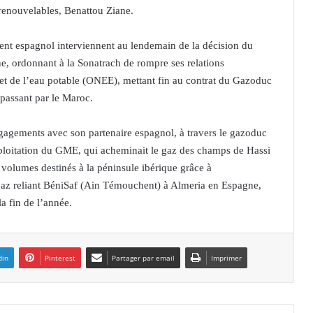
 renouvelables, Benattou Ziane.
ent espagnol interviennent au lendemain de la décision du
, ordonnant à la Sonatrach de rompre ses relations
 et de l’eau potable (ONEE), mettant fin au contrat du Gazoduc
passant par le Maroc.
ngagements avec son partenaire espagnol, à travers le gazoduc
exploitation du GME, qui acheminait le gaz des champs de Hassi
 volumes destinés à la péninsule ibérique grâce à
az reliant BéniSaf (Ain Témouchent) à Almeria en Espagne,
a fin de l’année.
din
Pinterest
Partager par email
Imprimer