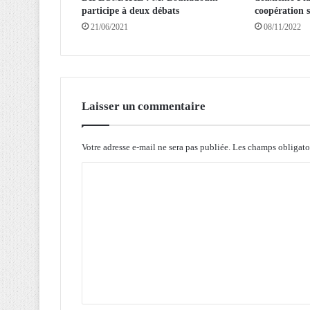
é
participe à deux débats
coopération s
v
21/06/2021
08/11/2022
o
l
u
t
i
o
Laisser un commentaire
n
:
H
Votre adresse e-mail ne sera pas publiée.
Les champs obligato
o
C
m
m
o
a
m
g
e
m
d
e
e
n
B
e
t
l