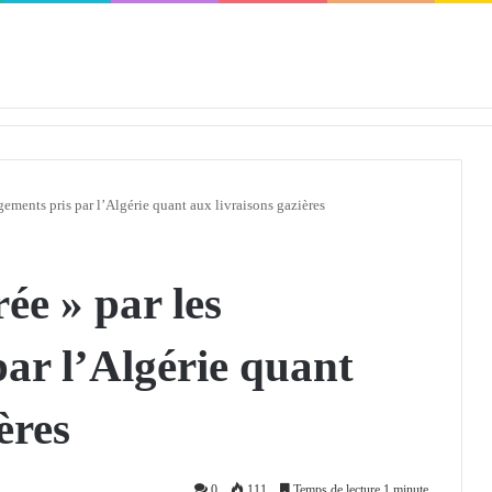
défendra en Conseil de sécurité « avec rigueur et engagement »
gements pris par l’Algérie quant aux livraisons gazières
ée » par les
ar l’Algérie quant
ères
0
111
Temps de lecture 1 minute