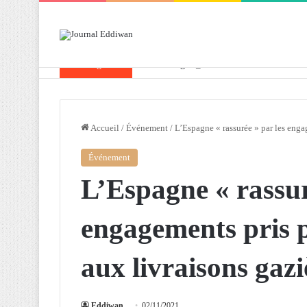
Breaking News
Attaf souligne les priorités que l’Algérie 
Accueil
/
Événement
/
L’Espagne « rassurée » par les enga
Événement
L’Espagne « rassur
engagements pris p
aux livraisons gazi
Eddiwan
02/11/2021