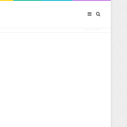
Sidebar (barre latér
Rechercher