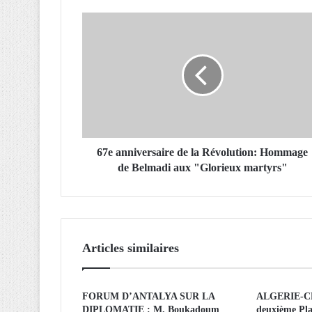
6
7
e
a
n
n
i
v
e
r
67e anniversaire de la Révolution: Hommage
s
de Belmadi aux "Glorieux martyrs"
a
i
r
e
d
Articles similaires
e
l
a
FORUM D’ANTALYA SUR LA
ALGERIE-CH
R
DIPLOMATIE : M. Boukadoum
deuxième Pl