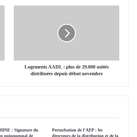
L
o
g
e
m
e
n
t
s
A
Logements AADL : plus de 29.000 unités
A
distribuées depuis début novembre
D
L
:
p
l
u
s
d
INE : Signature du
Perturbation de l’AEP : les
e
an quinquennal de
directeurs de la distribution et de la