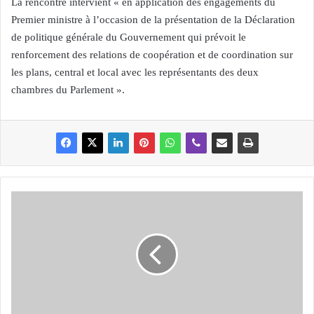
La rencontre intervient « en application des engagements du
Premier ministre à l’occasion de la présentation de la Déclaration
de politique générale du Gouvernement qui prévoit le
renforcement des relations de coopération et de coordination sur
les plans, central et local avec les représentants des deux
chambres du Parlement ».
J
O
U
R
N
E
E
N