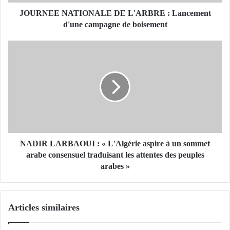
A
T
JOURNEE NATIONALE DE L'ARBRE : Lancement
I
d'une campagne de boisement
O
N
N
A
A
L
D
E
I
D
R
E
L
L
A
'
R
A
B
R
A
NADIR LARBAOUI : « L'Algérie aspire à un sommet
B
O
arabe consensuel traduisant les attentes des peuples
R
U
arabes »
E
I
:
L
:
Articles similaires
a
«
n
c
L