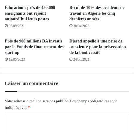
e
'
Éducation : près de 450.000
Recul de 10% des accidents de
m
A
enseignants ont rejoint
travail en Algérie les cinq
e
l
aujourd’hui leurs postes
dernières années
n
g
07/09/2021
30/04/2023
t
é
d
r
Près de 900 millions DA investis
Djerad appelle à une prise de
'
i
par le Fonds de financement des
conscience pour la préservation
u
e
start-up
de la biodiversité
n
a
12/05/2023
24/05/2021
e
s
c
p
a
i
m
r
Laisser un commentaire
p
e
a
à
g
u
Votre adresse e-mail ne sera pas publiée.
Les champs obligatoires sont
n
n
indiqués avec
*
e
s
d
C
o
e
m
o
b
m