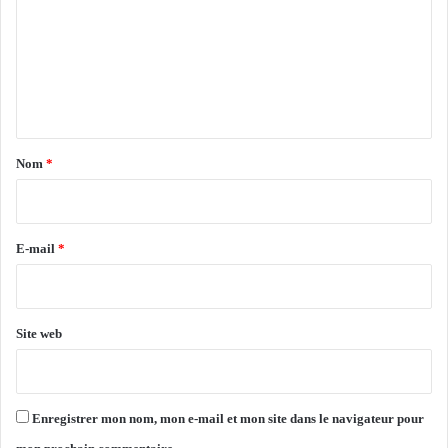
m
o
e
i
t
m
s
a
e
e
r
m
a
n
e
b
t
n
e
t
a
c
Nom
*
o
i
n
r
s
e
e
E-mail
*
n
*
s
u
e
Site web
l
t
r
a
Enregistrer mon nom, mon e-mail et mon site dans le navigateur pour
d