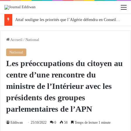
M
Attaf souligne les priorités que l’Algérie défendra en Conseil de sécurité « avec rigueur et engagement »
Accueil
/
National
National
Les préoccupations du citoyen au
centre d’une rencontre du
ministre de l’Intérieur avec les
présidents des groupes
parlementaires de l’APN
Eddiwan
25/10/2022
0
58
Temps de lecture 1 minute