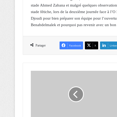
stade Ahmed Zabana et malgré quelques observations
stade fétiche, lors de la deuxième journée face à l’
Djoudi pour bien préparer son équipe pour l’ouvert
Benabdelmalek et pourquoi pas revenir avec un bon 
Partager
Facebook
X
Linke
M
a
s
s
a
c
r
e