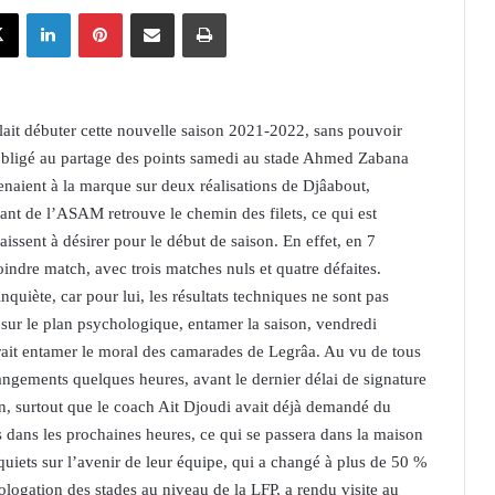
X
Linkedin
Pinterest
Partager par email
Imprimer
llait débuter cette nouvelle saison 2021-2022, sans pouvoir
 obligé au partage des points samedi au stade Ahmed Zabana
naient à la marque sur deux réalisations de Djâabout,
aquant de l’ASAM retrouve le chemin des filets, ce qui est
ssent à désirer pour le début de saison. En effet, en 7
indre match, avec trois matches nuls et quatre défaites.
quiète, car pour lui, les résultats techniques ne sont pas
 sur le plan psychologique, entamer la saison, vendredi
rait entamer le moral des camarades de Legrâa. Au vu de tous
angements quelques heures, avant le dernier délai de signature
on, surtout que le coach Ait Djoudi avait déjà demandé du
s dans les prochaines heures, ce qui se passera dans la maison
iets sur l’avenir de leur équipe, qui a changé à plus de 50 %
logation des stades au niveau de la LFP, a rendu visite au