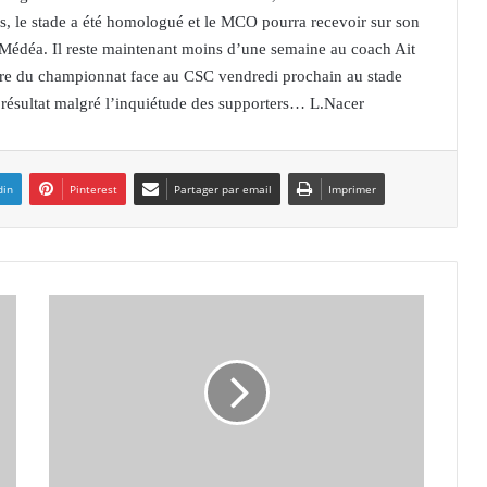
, le stade a été homologué et le MCO pourra recevoir sur son
O Médéa. Il reste maintenant moins d’une semaine au coach Ait
ure du championnat face au CSC vendredi prochain au stade
résultat malgré l’inquiétude des supporters… L.Nacer
din
Pinterest
Partager par email
Imprimer
A
A
D
L
:
r
é
u