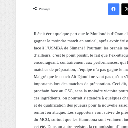
Facebook
Partager
Il était écrit quelque part que le Mouloudia d’Oran a
gagner le moindre match en amical, après avoir été
face à l’USMBA de Slimani ! Pourtant, les oranais me
d’ailleurs, c’est le point positif, le fait que l’ex-att
encourageant, contrairement aux performances, qui lai
matches de préparation, l’équipe n’a pas gagné le mo
Malgré que le coach Ait Djoudi ne veut pas qu’on s’in
importants lors des matches de préparation. Ceci dit,
prochain face au CSC, sans la moindre victoire pour
ces ingrédients, on pourrait s’attendre à quelques ch
et de qualification des joueurs pour la nouvelle sais
renfort en attaque. Les supporters vont suivre de pré
du MCO, surtout que les Hamraoua sont vraiment inqu
cet été. Dans un autre registre, la commission d’homo