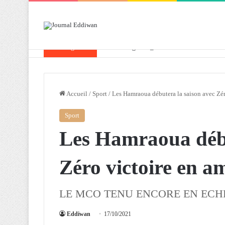
Breaking News
Attaf souligne les priorités que l’Algérie 
Accueil
/
Sport
/
Les Hamraoua débutera la saison avec Zéro
Sport
Les Hamraoua débu
Zéro victoire en am
LE MCO TENU ENCORE EN ECHE
Eddiwan
17/10/2021