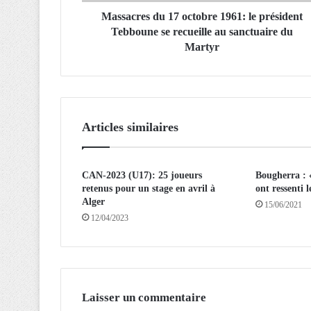
s
d
Massacres du 17 octobre 1961: le président
u
Tebboune se recueille au sanctuaire du
1
Martyr
7
o
c
t
o
Articles similaires
b
r
e
CAN-2023 (U17): 25 joueurs
Bougherra : 
1
retenus pour un stage en avril à
ont ressenti l
9
Alger
6
15/06/2021
12/04/2023
1
:
l
e
p
r
Laisser un commentaire
é