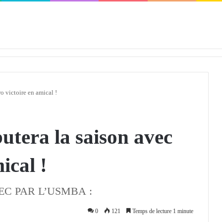
défendra en Conseil de sécurité « avec rigueur et engagement »
 victoire en amical !
tera la saison avec
ical !
C PAR L’USMBA :
0
121
Temps de lecture 1 minute