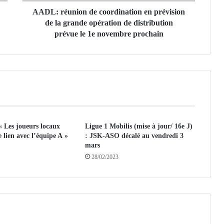
n
i
AADL: réunion de coordination en prévision
o
de la grande opération de distribution
n
prévue le 1e novembre prochain
d
e
c
o
o
r
d
i
« Les joueurs locaux
Ligue 1 Mobilis (mise à jour/ 16e J)
n
e lien avec l’équipe A »
: JSK-ASO décalé au vendredi 3
a
mars
t
28/02/2023
i
o
n
e
n
p
r