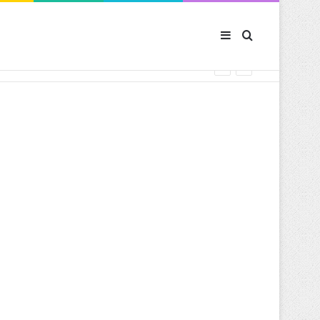
Sidebar (barre latér
Rechercher