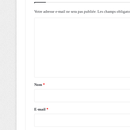
s
i
Votre adresse e-mail ne sera pas publiée.
Les champs obligato
d
C
e
n
o
t
m
T
e
m
b
e
b
o
n
u
t
n
a
e
Nom
*
s
i
e
r
r
e
e
E-mail
*
c
*
u
e