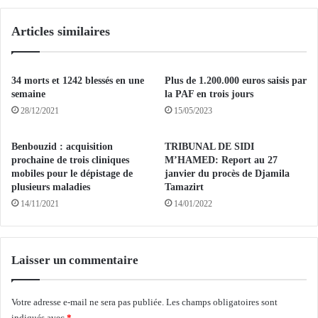
u
a
g
S
Articles similaires
u
o
r
l
a
i
t
d
34 morts et 1242 blessés en une
Plus de 1.200.000 euros saisis par
i
a
semaine
la PAF en trois jours
o
r
28/12/2021
15/05/2023
n
i
d
t
Benbouzid : acquisition
TRIBUNAL DE SIDI
'
é
prochaine de trois cliniques
M’HAMED: Report au 27
u
n
mobiles pour le dépistage de
janvier du procès de Djamila
n
a
plusieurs maladies
Tamazirt
e
t
14/11/2021
14/01/2022
s
i
p
o
a
n
c
a
Laisser un commentaire
e
l
d
e
’
d
Votre adresse e-mail ne sera pas publiée.
Les champs obligatoires sont
a
o
indiqués avec
*