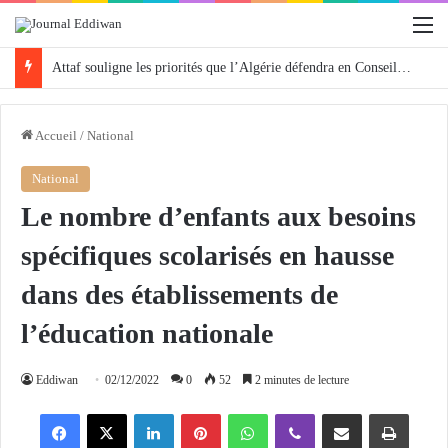
M
Attaf souligne les priorités que l’Algérie défendra en Conseil de sécurité « avec rigueur et engagement »
Accueil
/
National
National
Le nombre d’enfants aux besoins
spécifiques scolarisés en hausse
dans des établissements de
l’éducation nationale
Eddiwan
02/12/2022
0
52
2 minutes de lecture
Facebook
X
Linkedin
Pinterest
WhatsApp
Viber
Partager par email
Imprimer