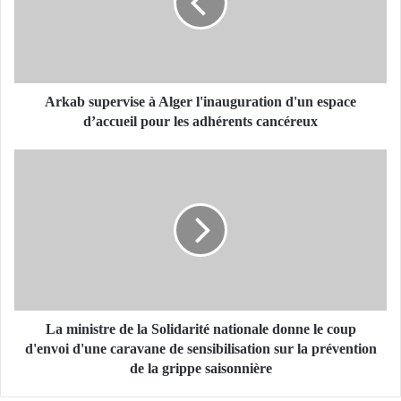
b
s
u
p
e
r
Arkab supervise à Alger l'inauguration d'un espace
v
d’accueil pour les adhérents cancéreux
i
s
L
e
a
à
m
A
i
l
n
g
i
e
s
r
t
l
r
'
e
La ministre de la Solidarité nationale donne le coup
i
d
d'envoi d'une caravane de sensibilisation sur la prévention
n
e
de la grippe saisonnière
a
l