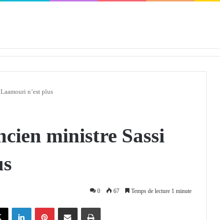
défendra en Conseil de sécurité « avec rigueur et engagement »
 Laamouri n’est plus
cien ministre Sassi
us
0
67
Temps de lecture 1 minute
X
Linkedin
Pinterest
Partager par email
Imprimer