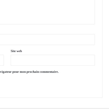
m
e
n
t
d
e
l
'
e
a
Site web
u
navigateur pour mon prochain commentaire.