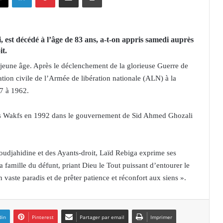
 est décédé à l’âge de 83 ans, a-t-on appris samedi auprès
it.
 jeune âge. Après le déclenchement de la glorieuse Guerre de
sation civile de l’Armée de libération nationale (ALN) à la
57 à 1962.
t des Wakfs en 1992 dans le gouvernement de Sid Ahmed Ghozali
oudjahidine et des Ayants-droit, Laïd Rebiga exprime ses
 famille du défunt, priant Dieu le Tout puissant d’entourer le
n vaste paradis et de prêter patience et réconfort aux siens ».
din
Pinterest
Partager par email
Imprimer