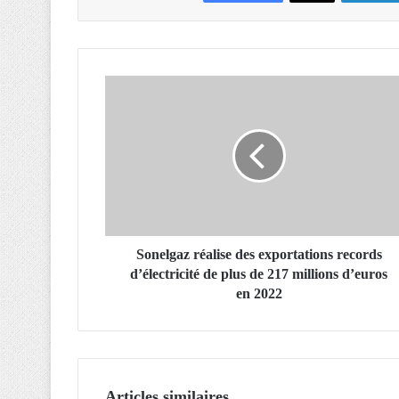
S
o
n
e
l
g
a
z
r
é
Sonelgaz réalise des exportations records
a
d’électricité de plus de 217 millions d’euros
l
en 2022
i
s
e
d
e
Articles similaires