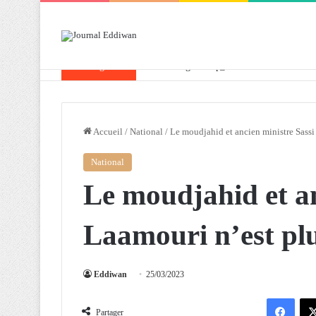
Breaking News
Attaf souligne les priorités que l’Algérie 
Accueil
/
National
/
Le moudjahid et ancien ministre Sassi
National
Le moudjahid et an
Laamouri n’est pl
Eddiwan
25/03/2023
Facebook
Partager