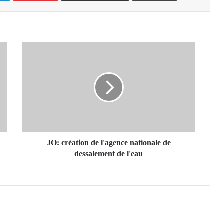
J
O
:
c
r
é
a
t
i
o
JO: création de l'agence nationale de
n
dessalement de l'eau
d
e
l
'
a
g