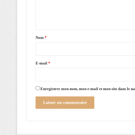
é
e
l
n
e
c
t
t
a
r
Nom
*
i
i
c
r
i
t
e
E-mail
*
é
*
d
e
p
Enregistrer mon nom, mon e-mail et mon site dans le 
l
u
s
d
e
2
1