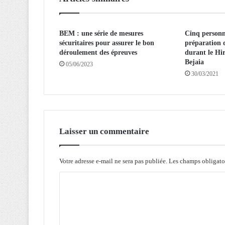
s
e
x
BEM : une série de mesures
Cinq personn
p
sécuritaires pour assurer le bon
préparation d
o
déroulement des épreuves
durant le Hi
r
Bejaia
05/06/2023
t
30/03/2021
a
t
i
o
n
s
Laisser un commentaire
r
e
c
Votre adresse e-mail ne sera pas publiée.
Les champs obligato
o
C
r
d
o
s
m
d
’
m