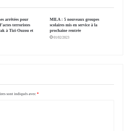
e
n
c
es arrêtées pour
MILA : 5 nouveaux groupes
e
’actes terroristes
scolaires mis en service à la
n
rak à Tizi-Ouzou et
prochaine rentrée
a
01/02/2023
t
i
o
n
a
l
e
d
e
d
ires sont indiqués avec
*
e
s
s
a
l
e