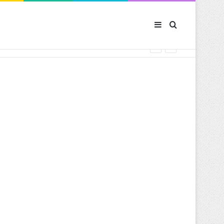
Sidebar (barre latér
Rechercher