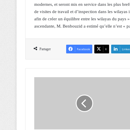
modernes, et seront mis en service dans les plus bre
de visites de travail et d’inspection dans les wilayas 
afin de créer un équilibre entre les wilayas du pays
ascendante, M. Benbouzid a estimé qu’elle n’est « pa
Partager
Facebook
X
Linke
L
'
A
l
g
é
r
i
e