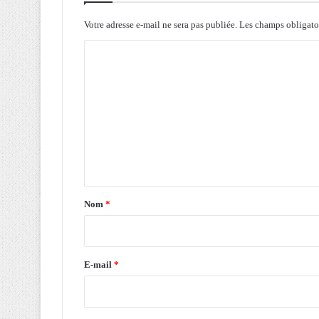
d
e
Votre adresse e-mail ne sera pas publiée.
Les champs obligato
s
C
e
f
o
f
m
o
r
m
t
e
s
p
n
o
t
u
a
r
Nom
*
l
i
'
r
i
n
e
E-mail
*
t
*
é
g