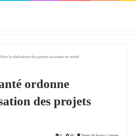
défendra en Conseil de sécurité « avec rigueur et engagement »
érer la réalisation des projets accusant un retard
Santé ordonne
isation des projets
d
0
68
Temps de lecture 1 minute