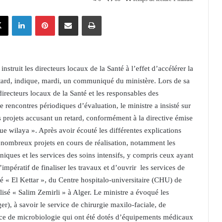
X
Linkedin
Pinterest
Partager par email
Imprimer
truit les directeurs locaux de la Santé à l’effet d’accélérer la
etard, indique, mardi, un communiqué du ministère. Lors de sa
directeurs locaux de la Santé et les responsables des
de rencontres périodiques d’évaluation, le ministre a insisté sur
es projets accusant un retard, conformément à la directive émise
ue wilaya ». Après avoir écouté les différentes explications
s nombreux projets en cours de réalisation, notamment les
niques et les services des soins intensifs, y compris ceux ayant
impératif de finaliser les travaux et d’ouvrir les services de
isé « El Kettar », du Centre hospitalo-universitaire (CHU) de
lisé « Salim Zemirli » à Alger. Le ministre a évoqué les
, à savoir le service de chirurgie maxilo-faciale, de
vice de microbiologie qui ont été dotés d’équipements médicaux