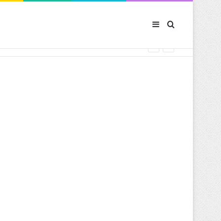
Sidebar (barre latér
Rechercher