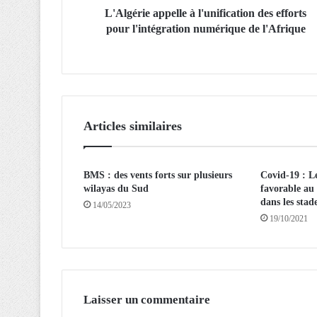
a
L'Algérie appelle à l'unification des efforts
p
pour l'intégration numérique de l'Afrique
p
e
l
l
e
à
Articles similaires
l
'
u
BMS : des vents forts sur plusieurs
Covid-19 : Le
n
wilayas du Sud
favorable au 
i
dans les stad
f
14/05/2023
19/10/2021
i
c
a
t
i
o
Laisser un commentaire
n