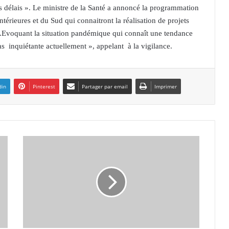
fs délais ». Le ministre de la Santé a annoncé la programmation
intérieures et du Sud qui connaitront la réalisation de projets
 ».Evoquant la situation pandémique qui connaît une tendance
s inquiétante actuellement », appelant à la vigilance.
din
Pinterest
Partager par email
Imprimer
H
i
d
a
o
u
i
p
a