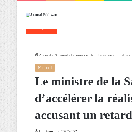
Breaking News
Attaf souligne les priorités que l’Algérie 
Accueil
/
National
/
Le ministre de la Santé ordonne d’accél
National
Le ministre de la 
d’accélérer la réal
accusant un retar
Eddiwan
26/07/2022