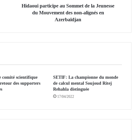
r
Hidaoui participe au Sommet de la Jeunesse
t
du Mouvement des non-alignés en
i
Azerbaïdjan
c
i
p
e
a
u
S
o
 comité scientifique
SETIF: La championne du monde
m
retour des supporters
de calcul mental Soujoud Ritej
m
es
Rehahla distinguée
e
17/04/2022
t
d
e
l
a
J
e