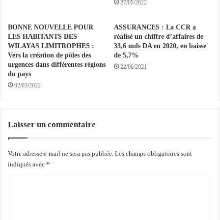
D
i
27/05/2022
E
n
L
i
BONNE NOUVELLE POUR
ASSURANCES : La CCR a
H
s
LES HABITANTS DES
réalisé un chiffre d’affaires de
A
t
WILAYAS LIMITROPHES :
33,6 mds DA en 2020, en baisse
K
r
Vers la création de pôles des
de 5,7%
I
e
urgences dans différentes régions
22/06/2021
M
du pays
d
B
'
02/03/2022
E
e
L
x
A
t
Laisser un commentaire
B
r
E
ê
D
m
Votre adresse e-mail ne sera pas publiée.
Les champs obligatoires sont
:
e
indiqués avec
*
«
d
L
r
C
e
o
o
p
i
r
t
m
o
e