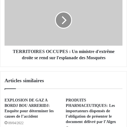
E
E
D
R
U
R
C
I
A
T
T
O
I
I
O
R
N
E
TERRITOIRES OCCUPES : Un ministre d'extrême
N
S
droite se rend sur l'esplanade des Mosquées
A
O
T
C
I
C
Articles similaires
O
U
N
P
A
E
L
S
EXPLOSION DE GAZ A
PRODUITS
E
:
BORDJ BOU ARRERIDJ:
PHARMACEUTIQUES: Les
,
U
Enquête pour déterminer les
importateurs dispensés de
A
causes de l’accident
l’obligation de présenter le
n
B
document délivré par l’Algex
m
09/04/2022