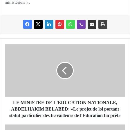
ministériels ».
L
E
M
I
N
I
S
T
R
E
LE MINISTRE DE L'EDUCATION NATIONALE,
D
ABDELHAKIM BELABED: «Le projet de loi portant
E
statut particulier des travailleurs de l'Education fin prêt»
L
'
T