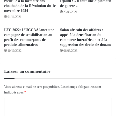
6
recueille à la mémoire des
Djoudi : « il faut une diplomatie
v
5
chouhada de la Révolution du 1e
de guerre »
a
novembre 1954
5
23/03/2021
h
.
01/11/2021
i
0
s
0
LFC 2022: L’UGCAA lance une
Salon africain des affaires :
s
0
campagne de sensibilisation au
appel à la densification du
e
q
profit des commerçants de
commerce interafricain et à la
n
u
produits alimentaires
suppression des droits de douane
t
i
10/10/2022
06/03/2023
l
n
'
t
E
a
s
u
Laisser un commentaire
p
x
l
d
a
Votre adresse e-mail ne sera pas publiée.
Les champs obligatoires sont
e
n
indiqués avec
*
d
a
a
C
d
t
e
t
o
d
e