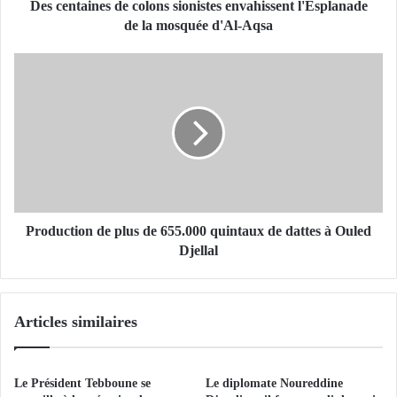
n
Des centaines de colons sionistes envahissent l'Esplanade
e
de la mosquée d'Al-Aqsa
s
d
P
e
r
c
o
o
d
l
u
o
c
n
t
s
i
s
o
i
n
Production de plus de 655.000 quintaux de dattes à Ouled
o
d
Djellal
n
e
i
p
s
l
Articles similaires
t
u
e
s
s
d
e
e
Le Président Tebboune se
Le diplomate Noureddine
n