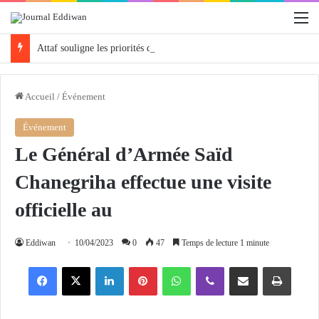
M
Attaf souligne les priorités que l’Algérie défendra en Conseil de sécurité « avec rigueur et engagement »
Accueil
/
Événement
Événement
Le Général d’Armée Saïd
Chanegriha effectue une visite
officielle au
Eddiwan
10/04/2023
0
47
Temps de lecture 1 minute
Facebook
X
Linkedin
Pinterest
WhatsApp
Viber
Partager par email
Imprimer