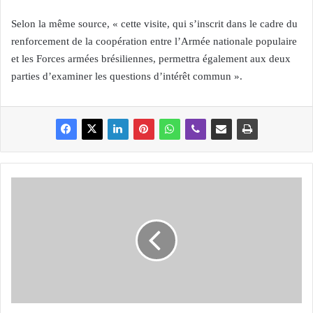
Selon la même source, « cette visite, qui s’inscrit dans le cadre du
renforcement de la coopération entre l’Armée nationale populaire
et les Forces armées brésiliennes, permettra également aux deux
parties d’examiner les questions d’intérêt commun ».
D
e
s
c
e
n
t
a
i