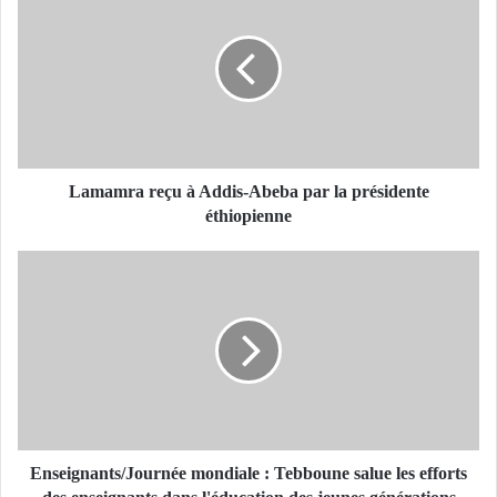
a
m
a
m
r
a
r
e
ç
Lamamra reçu à Addis-Abeba par la présidente
u
éthiopienne
à
A
E
d
n
d
s
i
e
s
i
-
g
A
n
b
a
e
n
b
t
Enseignants/Journée mondiale : Tebboune salue les efforts
a
s