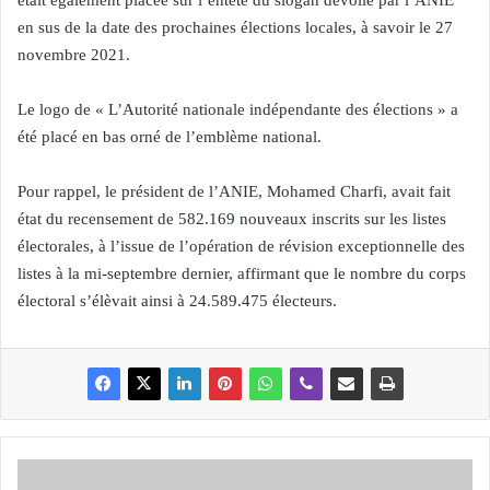
était également placée sur l’entête du slogan dévoilé par l’ANIE
en sus de la date des prochaines élections locales, à savoir le 27
novembre 2021.
Le logo de « L’Autorité nationale indépendante des élections » a
été placé en bas orné de l’emblème national.
Pour rappel, le président de l’ANIE, Mohamed Charfi, avait fait
état du recensement de 582.169 nouveaux inscrits sur les listes
électorales, à l’issue de l’opération de révision exceptionnelle des
listes à la mi-septembre dernier, affirmant que le nombre du corps
électoral s’élèvait ainsi à 24.589.475 électeurs.
L