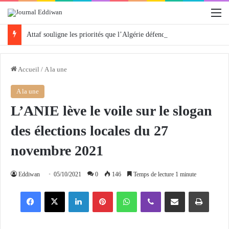
M
Attaf souligne les priorités que l’Algérie défendra en Conseil de sécurité « avec rigueur et engagement »
Accueil
/
A la une
A la une
L’ANIE lève le voile sur le slogan
des élections locales du 27
novembre 2021
Eddiwan
05/10/2021
0
146
Temps de lecture 1 minute
Facebook
X
Linkedin
Pinterest
WhatsApp
Viber
Partager par email
Imprimer