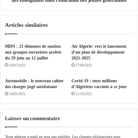
des enseignants dans l'éducation des jeunes générations
p
/
a
J
r
o
Articles similaires
l
u
a
r
p
n
r
é
MDN : 21 éléments de soutien
Air Algérie: vers le lancement
é
e
aux groupes terroristes arrêtés
d’un plan de développement
s
m
du 29 juin au 12 juillet
2021-2025
i
o
14/07/2022
17/09/2021
d
n
e
d
Automobile : le nouveau cahier
Covid-19 : onze millions
n
i
des charges jugé satisfaisant
d’Algériens vaccinés à ce jour
t
a
24/05/2021
11/10/2021
e
l
é
e
t
:
h
T
Laisser un commentaire
i
e
o
b
p
b
Votre adresse e-mail ne sera pas publiée.
Les champs obligatoires sont